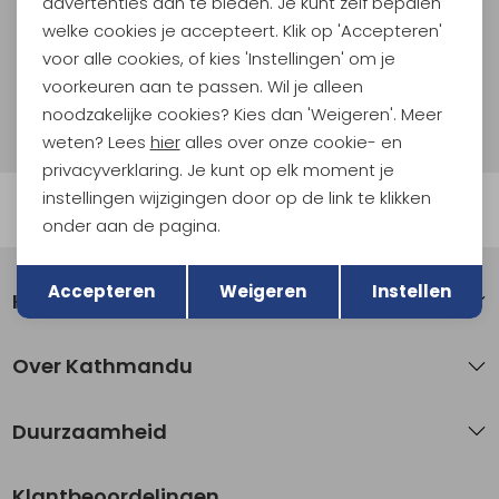
advertenties aan te bieden. Je kunt zelf bepalen
welke cookies je accepteert. Klik op 'Accepteren'
Aanmelden
voor alle cookies, of kies 'Instellingen' om je
voorkeuren aan te passen. Wil je alleen
Hoe we met je data omgaan? Bekijk dit in onze
noodzakelijke cookies? Kies dan 'Weigeren'. Meer
privacyverklaring.
weten? Lees
hier
alles over onze cookie- en
privacyverklaring. Je kunt op elk moment je
instellingen wijzigingen door op de link te klikken
Automatisch sparen voor korting
onder aan de pagina.
Terug
Opslaan
Accepteren
Weigeren
Instellen
Klantenservice
Over Kathmandu
Duurzaamheid
Klantbeoordelingen