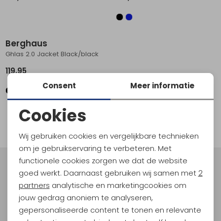
Schoenonderhoud
Bagagezakken en Tonnen
Wandelstokken en Gamaschen
Kampeermeubels
Pof, Pofzakken en Training
Wandelschoenen Heren
Skibroeken
Expeditie accessoires
Expeditie jassen
Fietsbroeken
Expeditie accessoires
Rugzak accessoires
Cadeaus en Diensten
Wassen
Klimtouw en Bandsling
Sokken
Fietsbroeken
Expeditie broeken
Berghaus
Ghlas 2.0 Jacket Black/black
Ijsklimmen en Stijgijzers
Drinksysteem
Expeditie broeken
119,95
Sneeuwwandelen
Wandelstokken en Gamaschen
Consent
Meer informatie
Zonnebrillen
Cookies
1
filter
Noodzakelijke cookies
Wij gebruiken cookies en vergelijkbare technieken
Personalisatie cookies
om je gebruikservaring te verbeteren. Met
functionele cookies zorgen we dat de website
Analytische cookies
Meld je aan voor Kathmandu
goed werkt. Daarnaast gebruiken wij samen met
2
Hoogtepunten
Marketing cookies
partners
analytische en marketingcookies om
En spaar voor 5% korting op je nieuwe outdoorgear!
jouw gedrag anoniem te analyseren,
Als bonus ontvang je e-mails met leuke acties, events
gepersonaliseerde content te tonen en relevante
en nieuwe collecties!