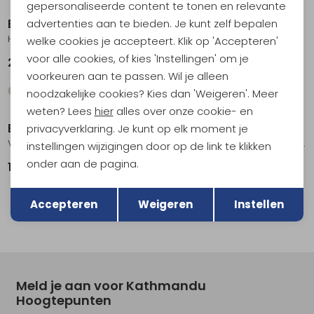
gepersonaliseerde content te tonen en relevante
Berghaus
Berghaus
advertenties aan te bieden. Je kunt zelf bepalen
Hillwalker 2.0 IA Jacket Dark Green
Cornice 2.0 Inter Active Jacket Bark
welke cookies je accepteert. Klik op 'Accepteren'
voor alle cookies, of kies 'Instellingen' om je
259,95
339,00
voorkeuren aan te passen. Wil je alleen
noodzakelijke cookies? Kies dan 'Weigeren'. Meer
weten? Lees
hier
alles over onze cookie- en
Berghaus
Berghaus
privacyverklaring. Je kunt op elk moment je
Vaskye Hooded Hybrid Jkt Black/Black
Hillwalker 2.0 Gemini HL 3IN1 Jkt Black
instellingen wijzigingen door op de link te klikken
onder aan de pagina.
149,95
399,00
Terug
Opslaan
Accepteren
Weigeren
Instellen
Meld je aan voor Kathmandu
Hoogtepunten