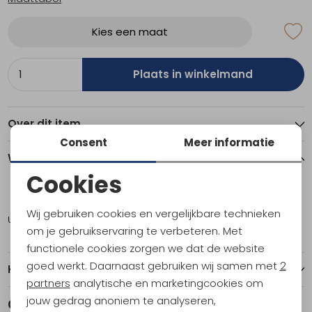
Kies een maat
Plaats in winkelmand
Over dit item
Consent
Meer informatie
Winkelvoorraad
Cookies
Noodzakelijke cookies
S
Wij gebruiken cookies en vergelijkbare technieken
Utrecht
1
Personalisatie cookies
om je gebruikservaring te verbeteren. Met
functionele cookies zorgen we dat de website
Analytische cookies
goed werkt. Daarnaast gebruiken wij samen met
2
Kenmerken
Marketing cookies
partners
analytische en marketingcookies om
jouw gedrag anoniem te analyseren,
Gerelateerde producten
Nieuw