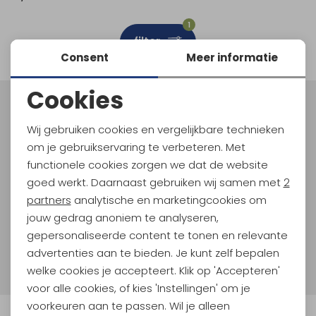
Schoenonderhoud
Bagagezakken en Tonnen
Wandelstokken en Gamaschen
Kampeermeubels
Pof, Pofzakken en Training
Wandelschoenen Heren
Skibroeken
Expeditie accessoires
Expeditie jassen
Fietsbroeken
Expeditie accessoires
1
filter
Rugzak accessoires
Cadeaus en Diensten
Wassen
Klimtouw en Bandsling
Sokken
Fietsbroeken
Expeditie broeken
Consent
Meer informatie
Ijsklimmen en Stijgijzers
Drinksysteem
Expeditie broeken
Cookies
Noodzakelijke cookies
Sneeuwwandelen
Wandelstokken en Gamaschen
Meld je aan voor Kathmandu
Hoogtepunten
Wij gebruiken cookies en vergelijkbare technieken
Personalisatie cookies
Zonnebrillen
om je gebruikservaring te verbeteren. Met
En spaar voor 5% korting op je nieuwe outdoorgear!
Als bonus ontvang je e-mails met leuke acties, events
functionele cookies zorgen we dat de website
Analytische cookies
en nieuwe collecties!
goed werkt. Daarnaast gebruiken wij samen met
2
Marketing cookies
partners
analytische en marketingcookies om
Aanmelden
jouw gedrag anoniem te analyseren,
gepersonaliseerde content te tonen en relevante
Hoe we met je data omgaan? Bekijk dit in onze
advertenties aan te bieden. Je kunt zelf bepalen
privacyverklaring.
welke cookies je accepteert. Klik op 'Accepteren'
voor alle cookies, of kies 'Instellingen' om je
voorkeuren aan te passen. Wil je alleen