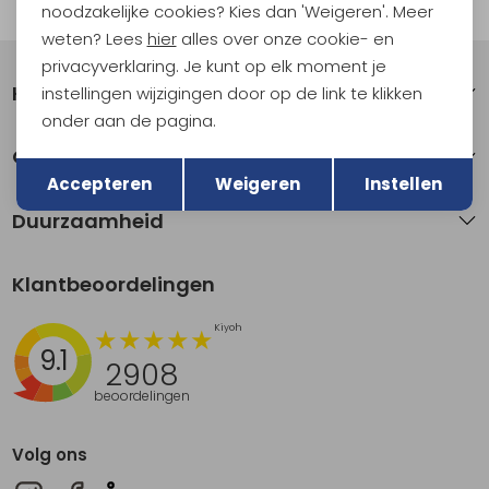
Automatisch sparen voor korting
noodzakelijke cookies? Kies dan 'Weigeren'. Meer
weten? Lees
hier
alles over onze cookie- en
privacyverklaring. Je kunt op elk moment je
Klantenservice
instellingen wijzigingen door op de link te klikken
onder aan de pagina.
Terug
Over Kathmandu
Opslaan
Accepteren
Weigeren
Instellen
Duurzaamheid
Klantbeoordelingen
9.1
2908
beoordelingen
Volg ons