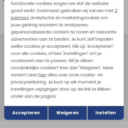
functionele cookies zorgen we dat de website
Analytische cookies
goed werkt. Daarnaast gebruiken wij samen met
2
1
Marketing cookies
partners
analytische en marketingcookies om
filter
jouw gedrag anoniem te analyseren,
gepersonaliseerde content te tonen en relevante
advertenties aan te bieden. Je kunt zelf bepalen
welke cookies je accepteert. Klik op 'Accepteren'
Meld je aan voor Kathmandu
Hoogtepunten
voor alle cookies, of kies 'Instellingen' om je
voorkeuren aan te passen. Wil je alleen
En spaar voor 5% korting op je nieuwe outdoorgear!
noodzakelijke cookies? Kies dan 'Weigeren'. Meer
Als bonus ontvang je e-mails met leuke acties, events
en nieuwe collecties!
weten? Lees
hier
alles over onze cookie- en
privacyverklaring. Je kunt op elk moment je
Aanmelden
instellingen wijzigingen door op de link te klikken
onder aan de pagina.
Hoe we met je data omgaan? Bekijk dit in onze
Terug
Opslaan
privacyverklaring.
Accepteren
Weigeren
Instellen