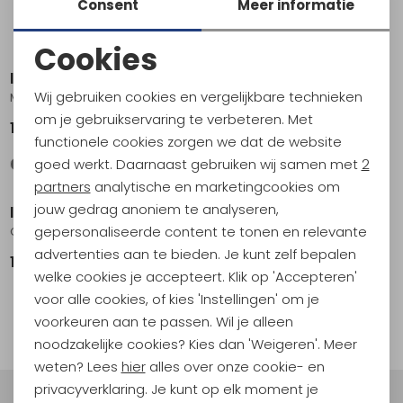
Consent
Meer informatie
Cookies
Noodzakelijke cookies
Icebreaker
Icebreaker
Wij gebruiken cookies en vergelijkbare technieken
Mer 260 Quantum IV LS Zip Metro Hthr
Mer 260 Quantum IV LS Zip Hoodie Bittersweet
Personalisatie cookies
om je gebruikservaring te verbeteren. Met
199,95
209,95
functionele cookies zorgen we dat de website
Analytische cookies
goed werkt. Daarnaast gebruiken wij samen met
2
Sale
Marketing cookies
partners
analytische en marketingcookies om
jouw gedrag anoniem te analyseren,
Icebreaker
Icebreaker
gepersonaliseerde content te tonen en relevante
Quantum III Long Sleeve Zip Black
Mer Quantum Hybrid LS Zip Hoodie Lazurite/Midnight Navy/CB
advertenties aan te bieden. Je kunt zelf bepalen
189,95
124,95
249,95
welke cookies je accepteert. Klik op 'Accepteren'
voor alle cookies, of kies 'Instellingen' om je
1
filter
voorkeuren aan te passen. Wil je alleen
noodzakelijke cookies? Kies dan 'Weigeren'. Meer
weten? Lees
hier
alles over onze cookie- en
privacyverklaring. Je kunt op elk moment je