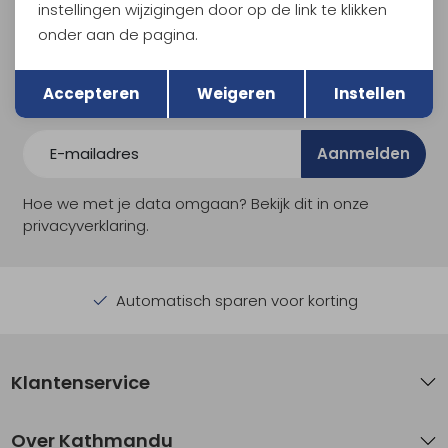
Meld je aan voor Kathmandu
instellingen wijzigingen door op de link te klikken
Hoogtepunten
onder aan de pagina.
En spaar voor 5% korting op je nieuwe outdoorgear!
Terug
Opslaan
Als bonus ontvang je e-mails met leuke acties, events
Accepteren
Weigeren
Instellen
en nieuwe collecties!
Aanmelden
Hoe we met je data omgaan? Bekijk dit in onze
privacyverklaring.
Automatisch sparen voor korting
Klantenservice
Over Kathmandu