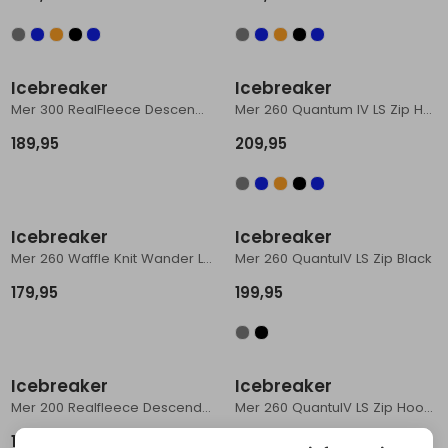
Schoenonderhoud
Bagagezakken en Tonnen
Wandelstokken en Gamaschen
Kampeermeubels
Pof, Pofzakken en Training
Wandelschoenen Heren
Skibroeken
Expeditie accessoires
Expeditie jassen
Fietsbroeken
Expeditie accessoires
Rugzak accessoires
Cadeaus en Diensten
Wassen
Klimtouw en Bandsling
Sokken
Fietsbroeken
Expeditie broeken
Icebreaker
Icebreaker
Mer 300 RealFleece Descend LS Zip Black
Mer 260 Quantum IV LS Zip Hoodie Black
Ijsklimmen en Stijgijzers
Drinksysteem
Expeditie broeken
189,95
209,95
Sneeuwwandelen
Wandelstokken en Gamaschen
Zonnebrillen
Icebreaker
Icebreaker
Mer 260 Waffle Knit Wander LS Half Zip Obsidian
Mer 260 QuantuIV LS Zip Black
179,95
199,95
Icebreaker
Icebreaker
Mer 200 Realfleece Descender LS Zip Abyss/Blue/Ash
Mer 260 QuantuIV LS Zip Hoodie Actic
179,95
209,95