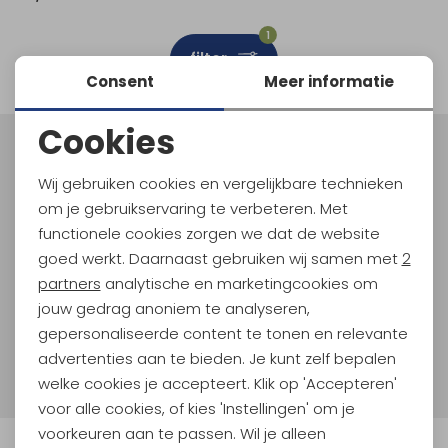
Schoenonderhoud
Bagagezakken en Tonnen
Wandelstokken en Gamaschen
Kampeermeubels
Pof, Pofzakken en Training
Wandelschoenen Heren
Skibroeken
Expeditie accessoires
Expeditie jassen
Fietsbroeken
Expeditie accessoires
1
filter
Rugzak accessoires
Cadeaus en Diensten
Wassen
Klimtouw en Bandsling
Sokken
Fietsbroeken
Expeditie broeken
Consent
Meer informatie
Ijsklimmen en Stijgijzers
Drinksysteem
Expeditie broeken
Cookies
Noodzakelijke cookies
Sneeuwwandelen
Wandelstokken en Gamaschen
Meld je aan voor Kathmandu
Hoogtepunten
Wij gebruiken cookies en vergelijkbare technieken
Personalisatie cookies
Zonnebrillen
om je gebruikservaring te verbeteren. Met
En spaar voor 5% korting op je nieuwe outdoorgear!
Als bonus ontvang je e-mails met leuke acties, events
functionele cookies zorgen we dat de website
Analytische cookies
en nieuwe collecties!
goed werkt. Daarnaast gebruiken wij samen met
2
Marketing cookies
partners
analytische en marketingcookies om
Aanmelden
jouw gedrag anoniem te analyseren,
gepersonaliseerde content te tonen en relevante
Hoe we met je data omgaan? Bekijk dit in onze
advertenties aan te bieden. Je kunt zelf bepalen
privacyverklaring.
welke cookies je accepteert. Klik op 'Accepteren'
voor alle cookies, of kies 'Instellingen' om je
voorkeuren aan te passen. Wil je alleen