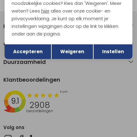
Automatisch sparen voor korting
noodzakelijke cookies? Kies dan 'Weigeren'. Meer
weten? Lees
hier
alles over onze cookie- en
privacyverklaring. Je kunt op elk moment je
Klantenservice
instellingen wijzigingen door op de link te klikken
onder aan de pagina.
Terug
Over Kathmandu
Opslaan
Accepteren
Weigeren
Instellen
Duurzaamheid
Klantbeoordelingen
9.1
2908
beoordelingen
Volg ons