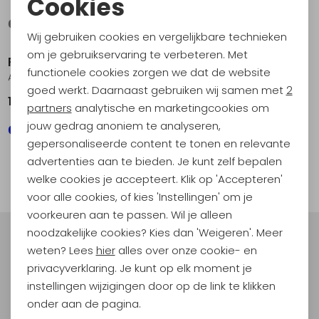
Cookies
Noodzakelijke cookies
Wij gebruiken cookies en vergelijkbare technieken
Personalisatie cookies
om je gebruikservaring te verbeteren. Met
Royal Robbins
Royal Robbins
functionele cookies zorgen we dat de website
Analytische cookies
Arch Rock Crew L/S Deep Blue Mammoth Pt
Westlands Crew Caramel
goed werkt. Daarnaast gebruiken wij samen met
2
159,95
149,95
Marketing cookies
partners
analytische en marketingcookies om
jouw gedrag anoniem te analyseren,
gepersonaliseerde content te tonen en relevante
1
advertenties aan te bieden. Je kunt zelf bepalen
filter
welke cookies je accepteert. Klik op 'Accepteren'
voor alle cookies, of kies 'Instellingen' om je
voorkeuren aan te passen. Wil je alleen
noodzakelijke cookies? Kies dan 'Weigeren'. Meer
Meld je aan voor Kathmandu
weten? Lees
hier
alles over onze cookie- en
Hoogtepunten
privacyverklaring. Je kunt op elk moment je
En spaar voor 5% korting op je nieuwe outdoorgear!
instellingen wijzigingen door op de link te klikken
Als bonus ontvang je e-mails met leuke acties, events
onder aan de pagina.
en nieuwe collecties!