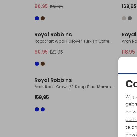
90,95
129,95
169,95
Sale
Royal Robbins
Royal
Rockcraft Wool Pullover Turkish Coffee Htr
90,95
129,95
118,95
Royal Robbins
Royal
C
Arch Rock Crew L/S Deep Blue Mammoth Pt
Westla
Wij g
159,95
149,95
gebru
de w
part
te a
adver