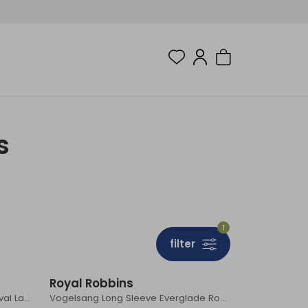
s
1
filter
Sale
Royal Robbins
Arch Rock Crew Long Sleeve Naval Lassen Pt
Vogelsang Long Sleeve Everglade Round Top Pld