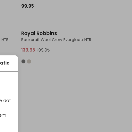
99,95
Sale
Royal Robbins
 HTR
Rockcraft Wool Crew Everglade HTR
139,95
199,95
atie
e dat
iem