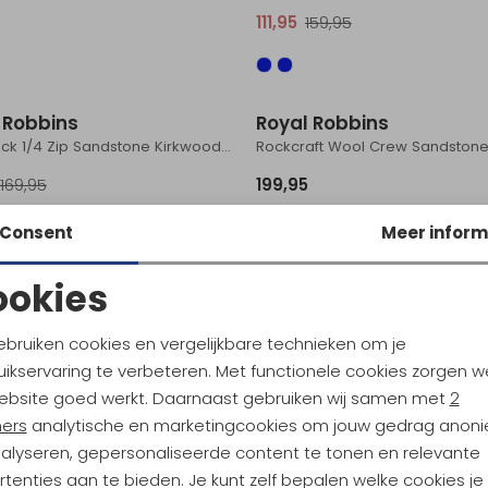
111,95
159,95
Sale
 Robbins
Royal Robbins
Arch Rock 1/4 Zip Sandstone Kirkwood Pt
Rockcraft Wool Crew Sandstone
169,95
199,95
Consent
Meer inform
 Robbins
ookies
nds Crew Caramel
Noodzakelijke cookies
Personalisatie cookies
ebruiken cookies en vergelijkbare technieken om je
ikservaring te verbeteren. Met functionele cookies zorgen w
Analytische cookies
Marketing cookies
ebsite goed werkt. Daarnaast gebruiken wij samen met
2
ners
analytische en marketingcookies om jouw gedrag anon
nalyseren, gepersonaliseerde content te tonen en relevante
tenties aan te bieden. Je kunt zelf bepalen welke cookies je