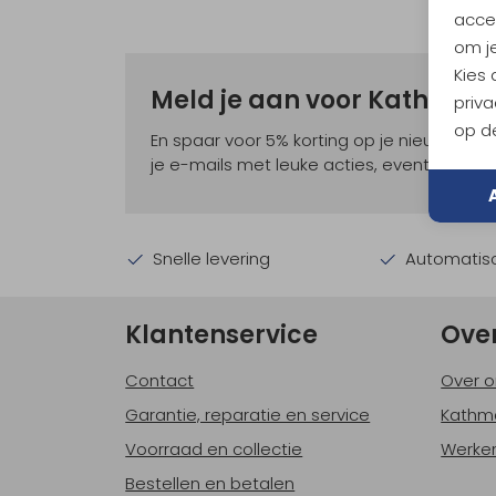
accep
om je
Kies
Meld je aan voor Kathma
priva
op de
En spaar voor 5% korting op je nieuwe ou
je e-mails met leuke acties, events en nie
Snelle levering
Automatisc
Klantenservice
Ove
Contact
Over o
Garantie, reparatie en service
Kathm
Voorraad en collectie
Werken
Bestellen en betalen