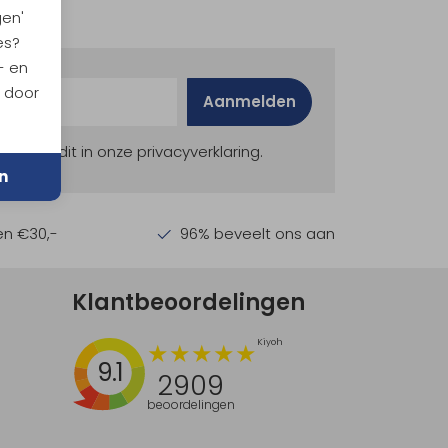
gen'
es?
- en
n door
Aanmelden
ekijk dit in onze privacyverklaring.
n
en €30,-
96% beveelt ons aan
Klantbeoordelingen
9.1
2909
beoordelingen