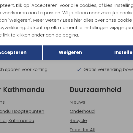
teert. Klik op 'Accepteren' voor alle cookies, of kies 'Instellin
 voorkeuren aan te passen. Wil je alleen noodzakelijke cooki
 dan 'Weigeren'. Meer weten? Lees
hier
alles over onze cookie
ndu Hoogtepunten
cyverklaring. Je kunt op elk moment je instellingen wijziginge
 link te klikken onder aan de pagina.
tdoorgear! Als bonus ontvang
Terug
uwe collecties!
Hoe we met je data omgaan? B
Opslaan
Accepteren
Weigeren
Instelle
h sparen voor korting
Gratis verzending bov
r Kathmandu
Duurzaamheid
ns
Nieuws
andu Hoogtepunten
Onderhoud
 bij Kathmandu
Recycle
Trees for All