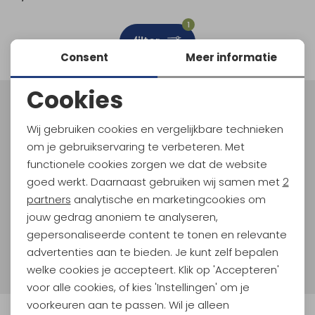
Schoenonderhoud
Bagagezakken en Tonnen
Wandelstokken en Gamaschen
Kampeermeubels
Pof, Pofzakken en Training
Wandelschoenen Heren
Skibroeken
Expeditie accessoires
Expeditie jassen
Fietsbroeken
Expeditie accessoires
1
filter
Rugzak accessoires
Cadeaus en Diensten
Wassen
Klimtouw en Bandsling
Sokken
Fietsbroeken
Expeditie broeken
Consent
Meer informatie
Ijsklimmen en Stijgijzers
Drinksysteem
Expeditie broeken
Cookies
Noodzakelijke cookies
Sneeuwwandelen
Wandelstokken en Gamaschen
Meld je aan voor Kathmandu
Hoogtepunten
Wij gebruiken cookies en vergelijkbare technieken
Personalisatie cookies
Zonnebrillen
om je gebruikservaring te verbeteren. Met
En spaar voor 5% korting op je nieuwe outdoorgear!
Als bonus ontvang je e-mails met leuke acties, events
functionele cookies zorgen we dat de website
Analytische cookies
en nieuwe collecties!
goed werkt. Daarnaast gebruiken wij samen met
2
Marketing cookies
partners
analytische en marketingcookies om
Aanmelden
jouw gedrag anoniem te analyseren,
gepersonaliseerde content te tonen en relevante
Hoe we met je data omgaan? Bekijk dit in onze
advertenties aan te bieden. Je kunt zelf bepalen
privacyverklaring.
welke cookies je accepteert. Klik op 'Accepteren'
voor alle cookies, of kies 'Instellingen' om je
voorkeuren aan te passen. Wil je alleen