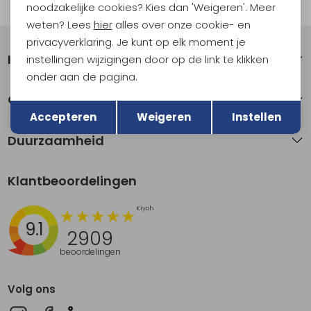
Automatisch sparen voor korting
noodzakelijke cookies? Kies dan 'Weigeren'. Meer
weten? Lees
hier
alles over onze cookie- en
privacyverklaring. Je kunt op elk moment je
Klantenservice
instellingen wijzigingen door op de link te klikken
onder aan de pagina.
Terug
Over Kathmandu
Opslaan
Accepteren
Weigeren
Instellen
Duurzaamheid
Klantbeoordelingen
9.1
2909
beoordelingen
Volg ons