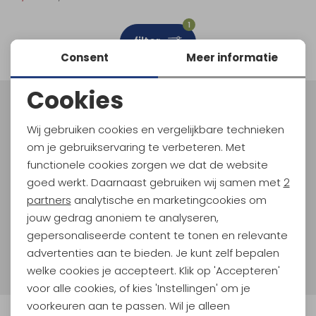
Schoenonderhoud
Bagagezakken en Tonnen
Wandelstokken en Gamaschen
Kampeermeubels
Pof, Pofzakken en Training
Wandelschoenen Heren
Skibroeken
Expeditie accessoires
Expeditie jassen
Fietsbroeken
Expeditie accessoires
1
filter
Rugzak accessoires
Cadeaus en Diensten
Wassen
Klimtouw en Bandsling
Sokken
Fietsbroeken
Expeditie broeken
Consent
Meer informatie
Ijsklimmen en Stijgijzers
Drinksysteem
Expeditie broeken
Cookies
Noodzakelijke cookies
Sneeuwwandelen
Wandelstokken en Gamaschen
Meld je aan voor Kathmandu
Hoogtepunten
Wij gebruiken cookies en vergelijkbare technieken
Personalisatie cookies
Zonnebrillen
om je gebruikservaring te verbeteren. Met
En spaar voor 5% korting op je nieuwe outdoorgear!
Als bonus ontvang je e-mails met leuke acties, events
functionele cookies zorgen we dat de website
Analytische cookies
en nieuwe collecties!
goed werkt. Daarnaast gebruiken wij samen met
2
Marketing cookies
partners
analytische en marketingcookies om
Aanmelden
jouw gedrag anoniem te analyseren,
gepersonaliseerde content te tonen en relevante
Hoe we met je data omgaan? Bekijk dit in onze
advertenties aan te bieden. Je kunt zelf bepalen
privacyverklaring.
welke cookies je accepteert. Klik op 'Accepteren'
voor alle cookies, of kies 'Instellingen' om je
voorkeuren aan te passen. Wil je alleen