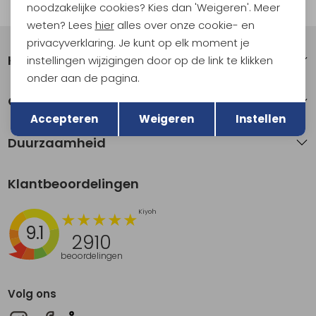
Automatisch sparen voor korting
noodzakelijke cookies? Kies dan 'Weigeren'. Meer
weten? Lees
hier
alles over onze cookie- en
privacyverklaring. Je kunt op elk moment je
Klantenservice
instellingen wijzigingen door op de link te klikken
onder aan de pagina.
Terug
Over Kathmandu
Opslaan
Accepteren
Weigeren
Instellen
Duurzaamheid
Klantbeoordelingen
9.1
2910
beoordelingen
Volg ons