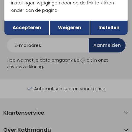
Meld je aan voor Kathmandu
instellingen wijzigingen door op de link te klikken
Hoogtepunten
onder aan de pagina.
En spaar voor 5% korting op je nieuwe outdoorgear!
Terug
Opslaan
Als bonus ontvang je e-mails met leuke acties, events
Accepteren
Weigeren
Instellen
en nieuwe collecties!
Aanmelden
Hoe we met je data omgaan? Bekijk dit in onze
privacyverklaring.
Automatisch sparen voor korting
Klantenservice
Over Kathmandu