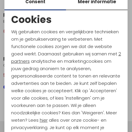
Consent
Meer informatie
Sale
Sale
Royal Robbins
Royal Robbins
Cookies
Backcountry Pro Multi Short Everglade
Convoy Utility Short River Rock
Noodzakelijke cookies
62,95
84,95
55,95
74,95
Wij gebruiken cookies en vergelijkbare technieken
Personalisatie cookies
om je gebruikservaring te verbeteren. Met
functionele cookies zorgen we dat de website
Sale
Analytische cookies
goed werkt. Daarnaast gebruiken wij samen met
2
Royal Robbins
Marketing cookies
partners
analytische en marketingcookies om
Convoy Utility short Desert
jouw gedrag anoniem te analyseren,
55,95
74,95
gepersonaliseerde content te tonen en relevante
advertenties aan te bieden. Je kunt zelf bepalen
welke cookies je accepteert. Klik op 'Accepteren'
voor alle cookies, of kies 'Instellingen' om je
1
filter
voorkeuren aan te passen. Wil je alleen
noodzakelijke cookies? Kies dan 'Weigeren'. Meer
weten? Lees
hier
alles over onze cookie- en
privacyverklaring. Je kunt op elk moment je