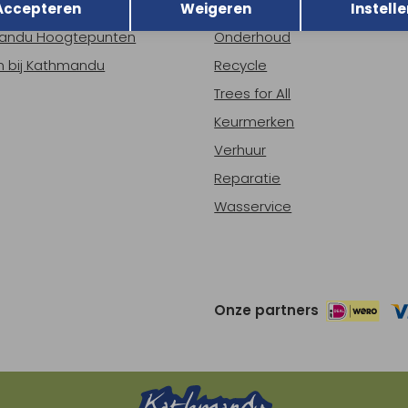
Accepteren
Weigeren
Instelle
ns
Nieuws
andu Hoogtepunten
Onderhoud
 bij Kathmandu
Recycle
Trees for All
Keurmerken
Verhuur
Reparatie
Wasservice
Onze partners