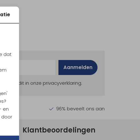
atie
e dat
Aanmelden
iem
ekijk dit in onze privacyverklaring.
gen'
es?
en €30,-
96% beveelt ons aan
- en
n door
Klantbeoordelingen