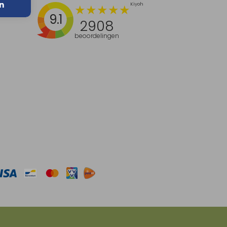
n
9.1
2908
beoordelingen