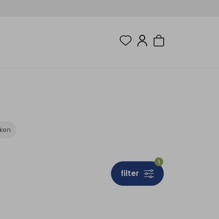
eken
1
filter