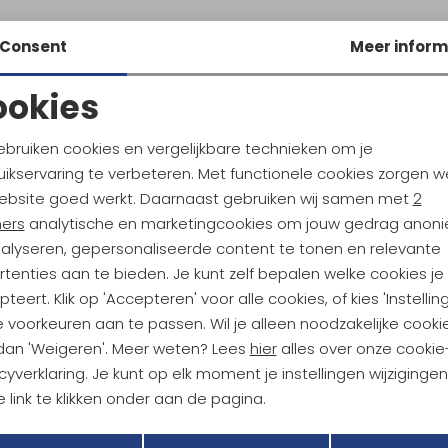
Consent
Meer inform
ookies
Noodzakelijke cookies
Personalisatie cookies
ebruiken cookies en vergelijkbare technieken om je
ikservaring te verbeteren. Met functionele cookies zorgen w
Analytische cookies
Marketing cookies
ebsite goed werkt. Daarnaast gebruiken wij samen met
2
ndu Hoogtepunten
ners
analytische en marketingcookies om jouw gedrag anon
tdoorgear! Als bonus ontvang
nalyseren, gepersonaliseerde content te tonen en relevante
uwe collecties!
Hoe we met je data omgaan? B
tenties aan te bieden. Je kunt zelf bepalen welke cookies je
teert. Klik op 'Accepteren' voor alle cookies, of kies 'Instellin
 voorkeuren aan te passen. Wil je alleen noodzakelijke cooki
h sparen voor korting
Gratis verzending bov
 dan 'Weigeren'. Meer weten? Lees
hier
alles over onze cookie
cyverklaring. Je kunt op elk moment je instellingen wijziginge
 link te klikken onder aan de pagina.
r Kathmandu
Duurzaamheid
Terug
Opslaan