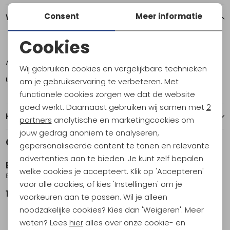
Consent
Meer informatie
Winkelvoorraad
Cookies
ONE
Noodzakelijke cookies
Amsterdam
3
Wij gebruiken cookies en vergelijkbare technieken
Personalisatie cookies
Utrecht
4
om je gebruikservaring te verbeteren. Met
functionele cookies zorgen we dat de website
Analytische cookies
goed werkt. Daarnaast gebruiken wij samen met
2
Kenmerken
Marketing cookies
partners
analytische en marketingcookies om
jouw gedrag anoniem te analyseren,
Gerelateerde producten
gepersonaliseerde content te tonen en relevante
advertenties aan te bieden. Je kunt zelf bepalen
Eagle Creek
welke cookies je accepteert. Klik op 'Accepteren'
Explore 26L Backpack Black
voor alle cookies, of kies 'Instellingen' om je
179,95
voorkeuren aan te passen. Wil je alleen
noodzakelijke cookies? Kies dan 'Weigeren'. Meer
weten? Lees
hier
alles over onze cookie- en