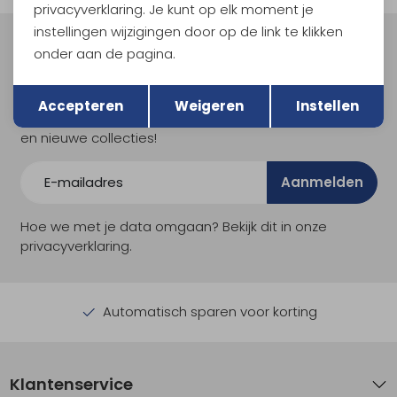
privacyverklaring. Je kunt op elk moment je
instellingen wijzigingen door op de link te klikken
Meld je aan voor Kathmandu
onder aan de pagina.
Hoogtepunten
Terug
Opslaan
En spaar voor 5% korting op je nieuwe outdoorgear!
Accepteren
Weigeren
Instellen
Als bonus ontvang je e-mails met leuke acties, events
en nieuwe collecties!
Aanmelden
Hoe we met je data omgaan? Bekijk dit in onze
privacyverklaring.
Automatisch sparen voor korting
Klantenservice