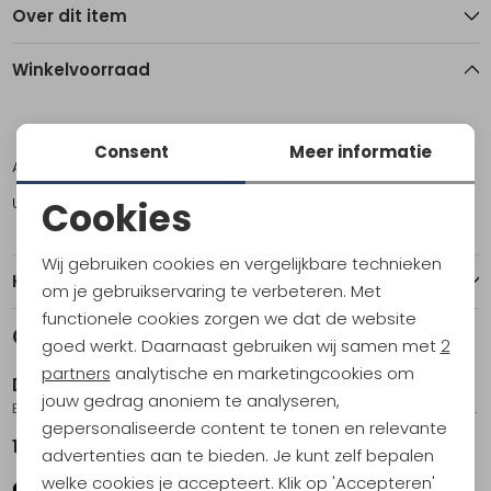
Over dit item
Winkelvoorraad
M
L
XL
Consent
Meer informatie
Amsterdam
1
0
1
Utrecht
1
1
1
Cookies
Noodzakelijke cookies
Wij gebruiken cookies en vergelijkbare technieken
Kenmerken
Personalisatie cookies
om je gebruikservaring te verbeteren. Met
functionele cookies zorgen we dat de website
Analytische cookies
Gerelateerde producten
goed werkt. Daarnaast gebruiken wij samen met
2
Marketing cookies
partners
analytische en marketingcookies om
Devold
Devold
jouw gedrag anoniem te analyseren,
Everyday Jacket Women's Fog
Nordsjo Wool Sweater OffWhite/Navy/Marsala
gepersonaliseerde content te tonen en relevante
169,95
189,95
advertenties aan te bieden. Je kunt zelf bepalen
welke cookies je accepteert. Klik op 'Accepteren'