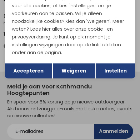
voor alle cookies, of kies 'Instellingen' om je
voorkeuren aan te passen. Wil je alleen
Devold
Devold
noodzakelijke cookies? Kies dan 'Weigeren'. Meer
Nansen Refined Sweater Stone
Nansen Legacy Sweater OffWhite/Ink
weten? Lees
hier
alles over onze cookie- en
199,95
229,95
privacyverklaring. Je kunt op elk moment je
instellingen wijzigingen door op de link te klikken
onder aan de pagina.
Terug
Opslaan
Accepteren
Weigeren
Instellen
Meld je aan voor Kathmandu
Hoogtepunten
En spaar voor 5% korting op je nieuwe outdoorgear!
Als bonus ontvang je e-mails met leuke acties, events
en nieuwe collecties!
Aanmelden