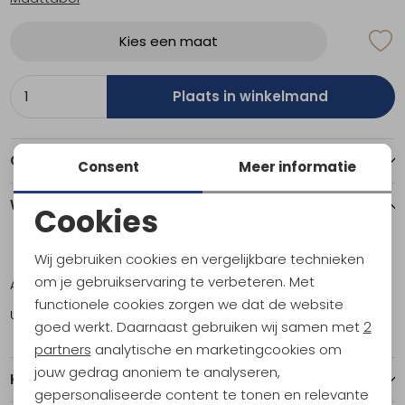
Kies een maat
Plaats in winkelmand
Over dit item
Consent
Meer informatie
Winkelvoorraad
Cookies
Noodzakelijke cookies
S
M
L
Wij gebruiken cookies en vergelijkbare technieken
Personalisatie cookies
om je gebruikservaring te verbeteren. Met
Amsterdam
1
1
0
functionele cookies zorgen we dat de website
Analytische cookies
Utrecht
1
1
1
goed werkt. Daarnaast gebruiken wij samen met
2
Marketing cookies
partners
analytische en marketingcookies om
jouw gedrag anoniem te analyseren,
Kenmerken
gepersonaliseerde content te tonen en relevante