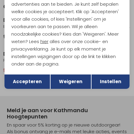
advertenties aan te bieden. Je kunt zelf bepalen
Gerelateerde producten
Sale
welke cookies je accepteert. Klik op 'Accepteren'
voor alle cookies, of kies 'Instellingen' om je
Devold
Devold
voorkeuren aan te passen. Wil je alleen
Endurance Merino Tights Women's Night
Endurance Merino Shorts Women's Night
noodzakelijke cookies? Kies dan 'Weigeren'. Meer
99,95
70,95
94,95
weten? Lees
hier
alles over onze cookie- en
Sale
privacyverklaring. Je kunt op elk moment je
Devold
Devold
instellingen wijzigingen door op de link te klikken
Running Merino Short Tights Women's Caviar
Everyday Pants Women's Fog
onder aan de pagina.
59,95
79,95
139,95
Terug
Opslaan
Accepteren
Weigeren
Instellen
Meld je aan voor Kathmandu
Hoogtepunten
En spaar voor 5% korting op je nieuwe outdoorgear!
Als bonus ontvang je e-mails met leuke acties, events