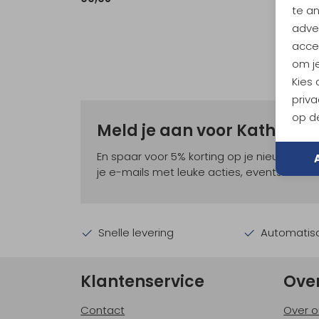
te a
adver
accep
om je
Kies
priva
op de
Meld je aan voor Kathma
En spaar voor 5% korting op je nieuwe ou
je e-mails met leuke acties, events en nie
Snelle levering
Automatisc
Klantenservice
Ove
Contact
Over o