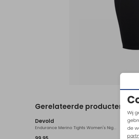
C
Gerelateerde producten
Wij g
gebru
Devold
Devo
Endurance Merino Tights Women's Night
de w
part
99,95
70,95