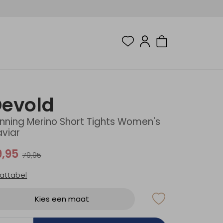
evold
nning Merino Short Tights Women's
viar
9,95
79,95
attabel
Kies een maat