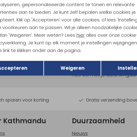
nalyseren, gepersonaliseerde content te tonen en relevante
tenties aan te bieden. Je kunt zelf bepalen welke cookies je
teert. Klik op 'Accepteren' voor alle cookies, of kies 'Instellin
 voorkeuren aan te passen. Wil je alleen noodzakelijke cooki
 dan 'Weigeren'. Meer weten? Lees
hier
alles over onze cookie
cyverklaring. Je kunt op elk moment je instellingen wijziginge
 link te klikken onder aan de pagina.
ndu Hoogtepunten
Terug
Opslaan
tdoorgear! Als bonus ontvang
Accepteren
Weigeren
Instelle
uwe collecties!
Hoe we met je data omgaan? B
h sparen voor korting
Gratis verzending bov
r Kathmandu
Duurzaamheid
ns
Nieuws