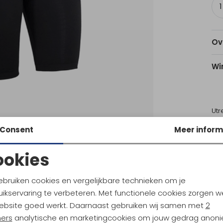
Ov
Wi
Utr
Consent
Meer inform
Ke
ookies
Noodzakelijke cookies
Personalisatie cookies
Sale
ebruiken cookies en vergelijkbare technieken om je
ikservaring te verbeteren. Met functionele cookies zorgen w
ld
Devold
Analytische cookies
Marketing cookies
Endurance Merino Shorts Women's Night
Everyday Pants Women's Fog
ebsite goed werkt. Daarnaast gebruiken wij samen met
2
ners
analytische en marketingcookies om jouw gedrag anon
94,95
139,95