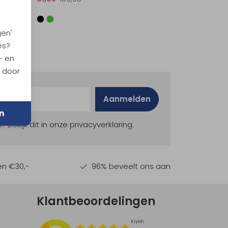
gen'
es?
- en
n door
Aanmelden
n
ekijk dit in onze privacyverklaring.
en €30,-
96% beveelt ons aan
Klantbeoordelingen