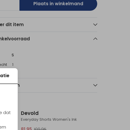
Plaats in winkelmand
er dit item
nkelvoorraad
S
echt
1
atie
nmerken
Sale
e dat
Devold
Everyday Shorts Women's Ink
iem
81,95
109,95