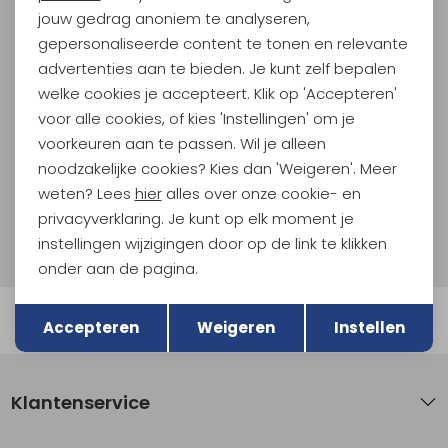
jouw gedrag anoniem te analyseren,
Meld je aan voor Kathmandu
gepersonaliseerde content te tonen en relevante
Hoogtepunten
advertenties aan te bieden. Je kunt zelf bepalen
En spaar voor 5% korting op je nieuwe outdoorgear!
welke cookies je accepteert. Klik op 'Accepteren'
Als bonus ontvang je e-mails met leuke acties, events
voor alle cookies, of kies 'Instellingen' om je
en nieuwe collecties!
voorkeuren aan te passen. Wil je alleen
noodzakelijke cookies? Kies dan 'Weigeren'. Meer
Aanmelden
weten? Lees
hier
alles over onze cookie- en
privacyverklaring. Je kunt op elk moment je
Hoe we met je data omgaan? Bekijk dit in onze
instellingen wijzigingen door op de link te klikken
privacyverklaring.
onder aan de pagina.
Terug
Opslaan
Automatisch sparen voor korting
Accepteren
Weigeren
Instellen
Klantenservice