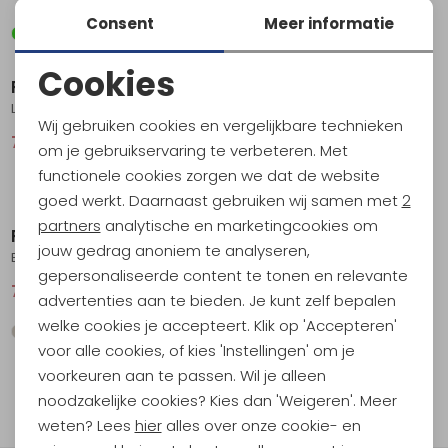
Consent
Meer informatie
Sale
Sale
Cookies
Royal Robbins
Royal Robbins
Noodzakelijke cookies
Lieback Overshirt Women's Chalk Dipsea Pld
Expedition Pro 3/4 Sleeve Women's Wild Rhubarb
Wij gebruiken cookies en vergelijkbare technieken
Personalisatie cookies
74,95
99,95
74,95
99,95
om je gebruikservaring te verbeteren. Met
functionele cookies zorgen we dat de website
Analytische cookies
Sale
goed werkt. Daarnaast gebruiken wij samen met
2
Marketing cookies
partners
analytische en marketingcookies om
Royal Robbins
jouw gedrag anoniem te analyseren,
Expedition III L/S Women's Ivory Caswell Pt
gepersonaliseerde content te tonen en relevante
74,95
99,95
advertenties aan te bieden. Je kunt zelf bepalen
welke cookies je accepteert. Klik op 'Accepteren'
voor alle cookies, of kies 'Instellingen' om je
1
voorkeuren aan te passen. Wil je alleen
filter
noodzakelijke cookies? Kies dan 'Weigeren'. Meer
weten? Lees
hier
alles over onze cookie- en