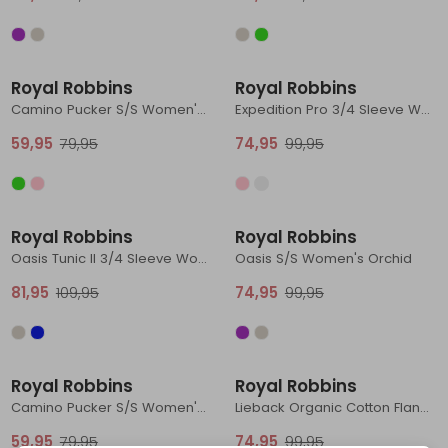
Schoenonderhoud
Bagagezakken en Tonnen
Wandelstokken en Gamaschen
Kampeermeubels
Pof, Pofzakken en Training
Wandelschoenen Heren
Skibroeken
Expeditie accessoires
Expeditie jassen
Fietsbroeken
Expeditie accessoires
Sale
Sale
Rugzak accessoires
Cadeaus en Diensten
Wassen
Klimtouw en Bandsling
Sokken
Fietsbroeken
Expeditie broeken
Royal Robbins
Royal Robbins
Camino Pucker S/S Women's Sage Leaf Botanist Pt
Expedition Pro 3/4 Sleeve Women's White Meadow Pt
Ijsklimmen en Stijgijzers
Drinksysteem
Expeditie broeken
59,95
79,95
74,95
99,95
Sneeuwwandelen
Wandelstokken en Gamaschen
Sale
Sale
Zonnebrillen
Royal Robbins
Royal Robbins
Oasis Tunic II 3/4 Sleeve Women's Balsam
Oasis S/S Women's Orchid
81,95
109,95
74,95
99,95
Sale
Sale
Royal Robbins
Royal Robbins
Camino Pucker S/S Women's Topaz Botanist Pt
Lieback Organic Cotton Flannel L/S Women's Everglade Bodega Bay Pld
59,95
79,95
74,95
99,95