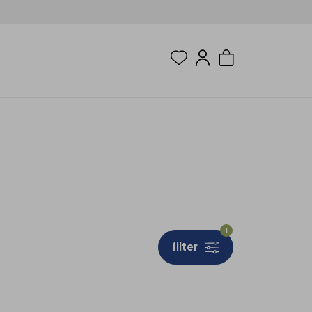
1
filter