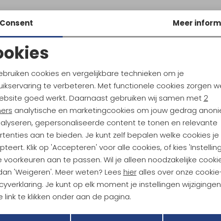
Consent
Meer inform
ookies
Noodzakelijke cookies
Personalisatie cookies
ebruiken cookies en vergelijkbare technieken om je
ikservaring te verbeteren. Met functionele cookies zorgen w
Analytische cookies
Marketing cookies
ebsite goed werkt. Daarnaast gebruiken wij samen met
2
ndu Hoogtepunten
ners
analytische en marketingcookies om jouw gedrag anon
tdoorgear! Als bonus ontvang
nalyseren, gepersonaliseerde content te tonen en relevante
uwe collecties!
Hoe we met je data omgaan? B
tenties aan te bieden. Je kunt zelf bepalen welke cookies je
teert. Klik op 'Accepteren' voor alle cookies, of kies 'Instellin
 voorkeuren aan te passen. Wil je alleen noodzakelijke cooki
h sparen voor korting
Gratis verzending bov
 dan 'Weigeren'. Meer weten? Lees
hier
alles over onze cookie
cyverklaring. Je kunt op elk moment je instellingen wijziginge
 link te klikken onder aan de pagina.
r Kathmandu
Duurzaamheid
Terug
Opslaan