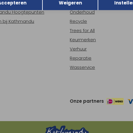
Accepteren
Weigeren
Instelle
ns
Nieuws
andu Hoogtepunten
Onderhoud
 bij Kathmandu
Recycle
Trees for All
Keurmerken
Verhuur
Reparatie
Wasservice
Onze partners