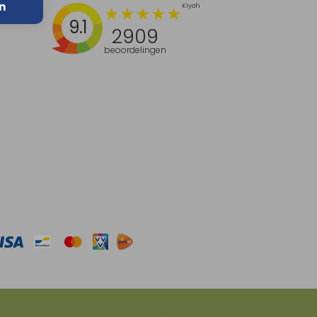
n
9.1
2909
beoordelingen