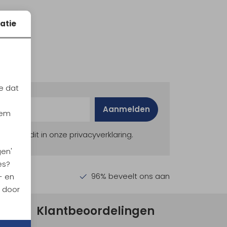
atie
e dat
Aanmelden
iem
ekijk dit in onze privacyverklaring.
gen'
es?
en €30,-
96% beveelt ons aan
- en
n door
Klantbeoordelingen