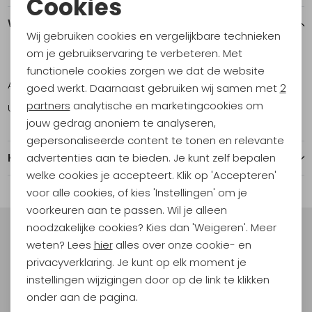
Cookies
Noodzakelijke cookies
Winkelvoorraad
Wij gebruiken cookies en vergelijkbare technieken
Personalisatie cookies
om je gebruikservaring te verbeteren. Met
S
M
L
functionele cookies zorgen we dat de website
Analytische cookies
Amsterdam
1
1
1
goed werkt. Daarnaast gebruiken wij samen met
2
Marketing cookies
partners
analytische en marketingcookies om
Utrecht
1
0
1
jouw gedrag anoniem te analyseren,
gepersonaliseerde content te tonen en relevante
advertenties aan te bieden. Je kunt zelf bepalen
Kenmerken
welke cookies je accepteert. Klik op 'Accepteren'
voor alle cookies, of kies 'Instellingen' om je
voorkeuren aan te passen. Wil je alleen
noodzakelijke cookies? Kies dan 'Weigeren'. Meer
Meld je aan voor Kathmandu
weten? Lees
hier
alles over onze cookie- en
Hoogtepunten
privacyverklaring. Je kunt op elk moment je
En spaar voor 5% korting op je nieuwe outdoorgear!
instellingen wijzigingen door op de link te klikken
Als bonus ontvang je e-mails met leuke acties, events
onder aan de pagina.
en nieuwe collecties!