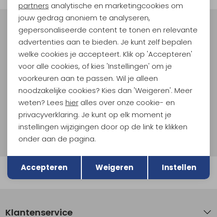
Marketing cookies
partners
analytische en marketingcookies om
jouw gedrag anoniem te analyseren,
gepersonaliseerde content te tonen en relevante
Meld je aan voor Kathmandu
Hoogtepunten
advertenties aan te bieden. Je kunt zelf bepalen
welke cookies je accepteert. Klik op 'Accepteren'
En spaar voor 5% korting op je nieuwe outdoorgear!
voor alle cookies, of kies 'Instellingen' om je
Als bonus ontvang je e-mails met leuke acties, events
en nieuwe collecties!
voorkeuren aan te passen. Wil je alleen
noodzakelijke cookies? Kies dan 'Weigeren'. Meer
Aanmelden
weten? Lees
hier
alles over onze cookie- en
privacyverklaring. Je kunt op elk moment je
Hoe we met je data omgaan? Bekijk dit in onze
instellingen wijzigingen door op de link te klikken
privacyverklaring.
onder aan de pagina.
Terug
Opslaan
Accepteren
Weigeren
Instellen
Automatisch sparen voor korting
Klantenservice