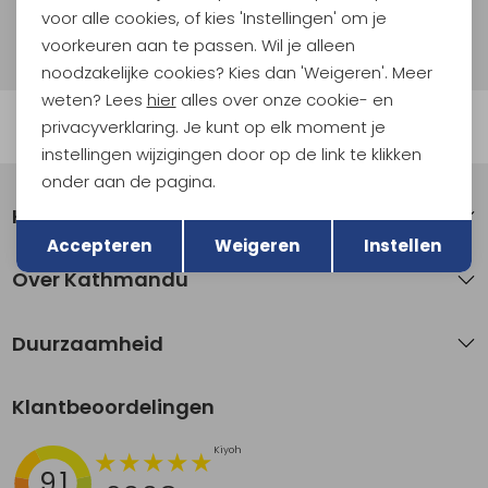
voor alle cookies, of kies 'Instellingen' om je
Hoe we met je data omgaan? Bekijk dit in onze
privacyverklaring.
voorkeuren aan te passen. Wil je alleen
noodzakelijke cookies? Kies dan 'Weigeren'. Meer
weten? Lees
hier
alles over onze cookie- en
Automatisch sparen voor korting
privacyverklaring. Je kunt op elk moment je
instellingen wijzigingen door op de link te klikken
onder aan de pagina.
Klantenservice
Terug
Opslaan
Accepteren
Weigeren
Instellen
Over Kathmandu
Duurzaamheid
Klantbeoordelingen
9.1