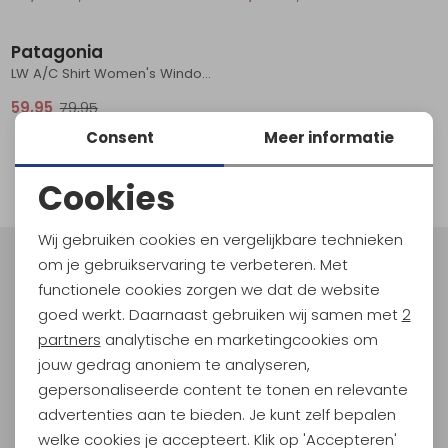
Sale
Schoenonderhoud
Bagagezakken en Tonnen
Wandelstokken en Gamaschen
Kampeermeubels
Pof, Pofzakken en Training
Wandelschoenen Heren
Skibroeken
Expeditie accessoires
Expeditie jassen
Fietsbroeken
Expeditie accessoires
Patagonia
Rugzak accessoires
Cadeaus en Diensten
Wassen
Klimtouw en Bandsling
Sokken
Fietsbroeken
Expeditie broeken
LW A/C Shirt Women's Windowpane Dobby: White
59,95
79,95
Ijsklimmen en Stijgijzers
Drinksysteem
Expeditie broeken
Consent
Meer informatie
1
Sneeuwwandelen
Wandelstokken en Gamaschen
filter
Cookies
Zonnebrillen
Noodzakelijke cookies
Wij gebruiken cookies en vergelijkbare technieken
Personalisatie cookies
om je gebruikservaring te verbeteren. Met
Meld je aan voor Kathmandu
functionele cookies zorgen we dat de website
Hoogtepunten
Analytische cookies
goed werkt. Daarnaast gebruiken wij samen met
2
En spaar voor 5% korting op je nieuwe outdoorgear!
Marketing cookies
partners
analytische en marketingcookies om
Als bonus ontvang je e-mails met leuke acties, events
jouw gedrag anoniem te analyseren,
en nieuwe collecties!
gepersonaliseerde content te tonen en relevante
advertenties aan te bieden. Je kunt zelf bepalen
Aanmelden
welke cookies je accepteert. Klik op 'Accepteren'