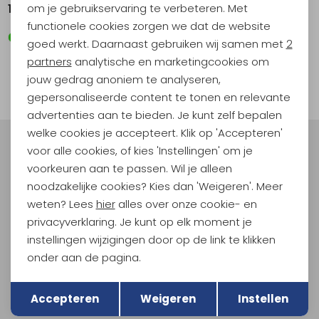
Personalisatie cookies
om je gebruikservaring te verbeteren. Met
119,95
functionele cookies zorgen we dat de website
Analytische cookies
goed werkt. Daarnaast gebruiken wij samen met
2
Marketing cookies
partners
analytische en marketingcookies om
1
jouw gedrag anoniem te analyseren,
filter
gepersonaliseerde content te tonen en relevante
advertenties aan te bieden. Je kunt zelf bepalen
welke cookies je accepteert. Klik op 'Accepteren'
voor alle cookies, of kies 'Instellingen' om je
Meld je aan voor Kathmandu
Hoogtepunten
voorkeuren aan te passen. Wil je alleen
noodzakelijke cookies? Kies dan 'Weigeren'. Meer
En spaar voor 5% korting op je nieuwe outdoorgear!
weten? Lees
hier
alles over onze cookie- en
Als bonus ontvang je e-mails met leuke acties, events
en nieuwe collecties!
privacyverklaring. Je kunt op elk moment je
instellingen wijzigingen door op de link te klikken
Aanmelden
onder aan de pagina.
Terug
Opslaan
Hoe we met je data omgaan? Bekijk dit in onze
Accepteren
Weigeren
Instellen
privacyverklaring.