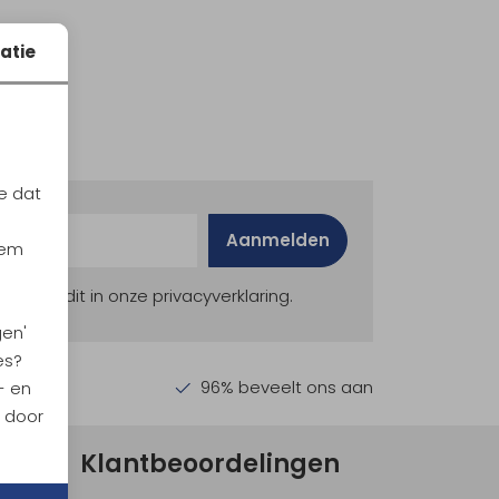
atie
e dat
Aanmelden
iem
ekijk dit in onze privacyverklaring.
gen'
es?
en €30,-
96% beveelt ons aan
- en
n door
Klantbeoordelingen