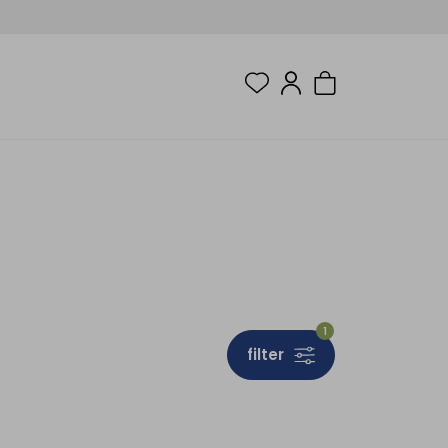
1
filter