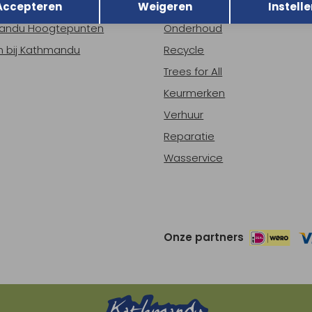
Accepteren
Weigeren
Instelle
ns
Nieuws
andu Hoogtepunten
Onderhoud
 bij Kathmandu
Recycle
Trees for All
Keurmerken
Verhuur
Reparatie
Wasservice
Onze partners