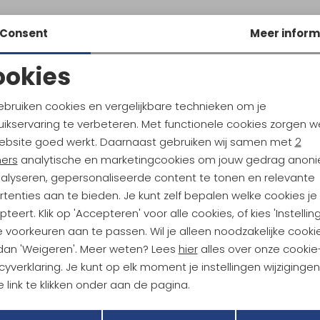
Consent
Meer inform
ookies
Noodzakelijke cookies
Personalisatie cookies
ebruiken cookies en vergelijkbare technieken om je
ikservaring te verbeteren. Met functionele cookies zorgen w
Analytische cookies
Marketing cookies
ebsite goed werkt. Daarnaast gebruiken wij samen met
2
ndu Hoogtepunten
ners
analytische en marketingcookies om jouw gedrag anon
tdoorgear! Als bonus ontvang
nalyseren, gepersonaliseerde content te tonen en relevante
uwe collecties!
Hoe we met je data omgaan? B
tenties aan te bieden. Je kunt zelf bepalen welke cookies je
teert. Klik op 'Accepteren' voor alle cookies, of kies 'Instellin
 voorkeuren aan te passen. Wil je alleen noodzakelijke cooki
h sparen voor korting
Gratis verzending bov
 dan 'Weigeren'. Meer weten? Lees
hier
alles over onze cookie
cyverklaring. Je kunt op elk moment je instellingen wijziginge
 link te klikken onder aan de pagina.
r Kathmandu
Duurzaamheid
Terug
Opslaan