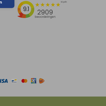
n
9.1
2909
beoordelingen