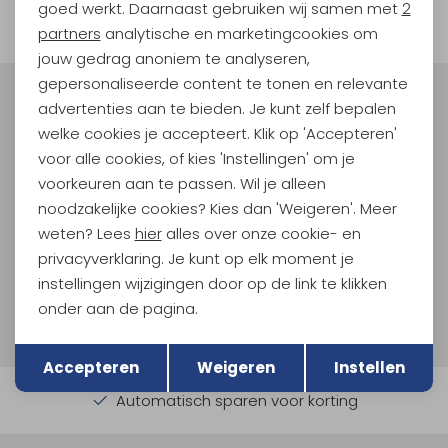
filter
goed werkt. Daarnaast gebruiken wij samen met
2
Marketing cookies
partners
analytische en marketingcookies om
jouw gedrag anoniem te analyseren,
gepersonaliseerde content te tonen en relevante
Meld je aan voor Kathmandu
advertenties aan te bieden. Je kunt zelf bepalen
Hoogtepunten
welke cookies je accepteert. Klik op 'Accepteren'
voor alle cookies, of kies 'Instellingen' om je
En spaar voor 5% korting op je nieuwe outdoorgear!
Als bonus ontvang je e-mails met leuke acties, events
voorkeuren aan te passen. Wil je alleen
en nieuwe collecties!
noodzakelijke cookies? Kies dan 'Weigeren'. Meer
weten? Lees
hier
alles over onze cookie- en
Aanmelden
privacyverklaring. Je kunt op elk moment je
instellingen wijzigingen door op de link te klikken
Hoe we met je data omgaan? Bekijk dit in onze
onder aan de pagina.
privacyverklaring.
Terug
Opslaan
Accepteren
Weigeren
Instellen
Automatisch sparen voor korting