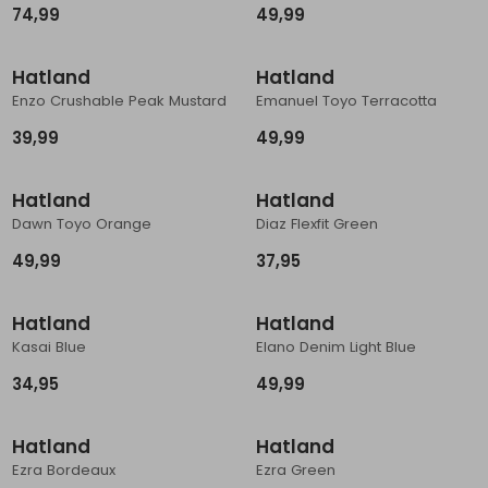
74,99
49,99
Schoenonderhoud
Bagagezakken en Tonnen
Wandelstokken en Gamaschen
Kampeermeubels
Pof, Pofzakken en Training
Wandelschoenen Heren
Skibroeken
Expeditie accessoires
Expeditie jassen
Fietsbroeken
Expeditie accessoires
Hatland
Hatland
Rugzak accessoires
Cadeaus en Diensten
Wassen
Klimtouw en Bandsling
Sokken
Fietsbroeken
Expeditie broeken
Enzo Crushable Peak Mustard
Emanuel Toyo Terracotta
Ijsklimmen en Stijgijzers
Drinksysteem
Expeditie broeken
39,99
49,99
Sneeuwwandelen
Wandelstokken en Gamaschen
Hatland
Hatland
Zonnebrillen
Dawn Toyo Orange
Diaz Flexfit Green
49,99
37,95
Hatland
Hatland
Kasai Blue
Elano Denim Light Blue
34,95
49,99
Hatland
Hatland
Ezra Bordeaux
Ezra Green