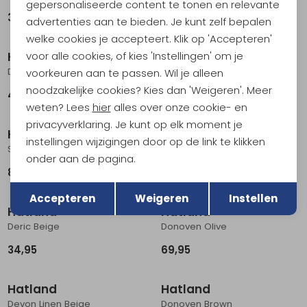
gepersonaliseerde content te tonen en relevante
39,99
39,99
advertenties aan te bieden. Je kunt zelf bepalen
welke cookies je accepteert. Klik op 'Accepteren'
voor alle cookies, of kies 'Instellingen' om je
Hatland
Hatland
Delon Grey
Darik RWS Merino Wool Black
voorkeuren aan te passen. Wil je alleen
noodzakelijke cookies? Kies dan 'Weigeren'. Meer
49,99
39,99
weten? Lees
hier
alles over onze cookie- en
privacyverklaring. Je kunt op elk moment je
Hatland
Hatland
instellingen wijzigingen door op de link te klikken
Stanfield Crushable Antracite
Doris Women's Naturel
onder aan de pagina.
89,95
54,95
Terug
Opslaan
Accepteren
Weigeren
Instellen
Hatland
Hatland
Deric Beige
Donoven Olive
34,95
69,95
Hatland
Hatland
Devon Linen Beige
Donoven Brown