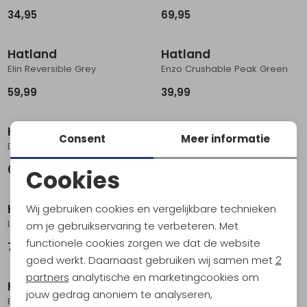
34,95
69,95
Hatland
Hatland
Elin Reversible Grey
Enzo Crushable Peak Green
59,99
39,99
Hatland
Hatland
Consent
Meer informatie
Donaldsen Seagrass Natural
Nadal Putty
64,99
34,95
Cookies
Noodzakelijke cookies
Hatland
Hatland
Wij gebruiken cookies en vergelijkbare technieken
Personalisatie cookies
Ledger sympatex Olive
Reeds Anthracite
om je gebruikservaring te verbeteren. Met
functionele cookies zorgen we dat de website
74,95
64,99
Analytische cookies
goed werkt. Daarnaast gebruiken wij samen met
2
Marketing cookies
partners
analytische en marketingcookies om
Hatland
Hatland
jouw gedrag anoniem te analyseren,
Badoe No Wind Natural
Darik RWS Merino Wool Grey