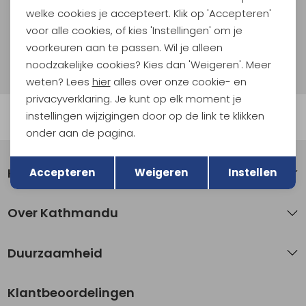
welke cookies je accepteert. Klik op 'Accepteren'
Aanmelden
voor alle cookies, of kies 'Instellingen' om je
voorkeuren aan te passen. Wil je alleen
Hoe we met je data omgaan? Bekijk dit in onze
noodzakelijke cookies? Kies dan 'Weigeren'. Meer
privacyverklaring.
weten? Lees
hier
alles over onze cookie- en
privacyverklaring. Je kunt op elk moment je
instellingen wijzigingen door op de link te klikken
Automatisch sparen voor korting
onder aan de pagina.
Terug
Opslaan
Klantenservice
Accepteren
Weigeren
Instellen
Over Kathmandu
Duurzaamheid
Klantbeoordelingen