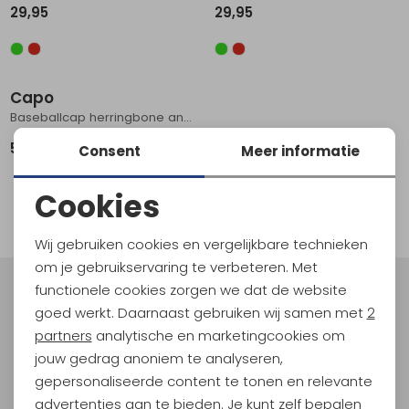
29,95
29,95
Schoenonderhoud
Bagagezakken en Tonnen
Wandelstokken en Gamaschen
Kampeermeubels
Pof, Pofzakken en Training
Wandelschoenen Heren
Skibroeken
Expeditie accessoires
Expeditie jassen
Fietsbroeken
Expeditie accessoires
Rugzak accessoires
Cadeaus en Diensten
Wassen
Klimtouw en Bandsling
Sokken
Fietsbroeken
Expeditie broeken
Capo
Ijsklimmen en Stijgijzers
Drinksysteem
Expeditie broeken
Baseballcap herringbone anthracite
Sneeuwwandelen
Wandelstokken en Gamaschen
59,90
Consent
Meer informatie
Zonnebrillen
1
Cookies
filter
Noodzakelijke cookies
Wij gebruiken cookies en vergelijkbare technieken
Personalisatie cookies
om je gebruikservaring te verbeteren. Met
functionele cookies zorgen we dat de website
Analytische cookies
Meld je aan voor Kathmandu
goed werkt. Daarnaast gebruiken wij samen met
2
Hoogtepunten
Marketing cookies
partners
analytische en marketingcookies om
En spaar voor 5% korting op je nieuwe outdoorgear!
jouw gedrag anoniem te analyseren,
Als bonus ontvang je e-mails met leuke acties, events
gepersonaliseerde content te tonen en relevante
en nieuwe collecties!
advertenties aan te bieden. Je kunt zelf bepalen