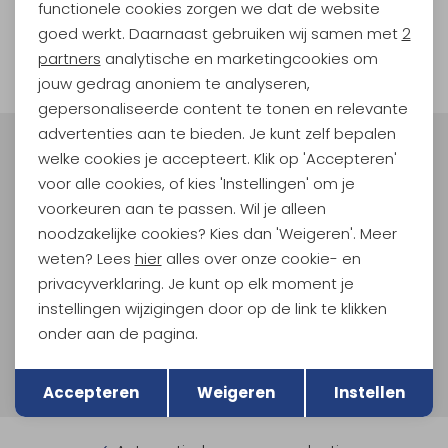
functionele cookies zorgen we dat de website
Analytische cookies
goed werkt. Daarnaast gebruiken wij samen met
2
1
Marketing cookies
filter
partners
analytische en marketingcookies om
jouw gedrag anoniem te analyseren,
gepersonaliseerde content te tonen en relevante
advertenties aan te bieden. Je kunt zelf bepalen
Meld je aan voor Kathmandu
welke cookies je accepteert. Klik op 'Accepteren'
Hoogtepunten
voor alle cookies, of kies 'Instellingen' om je
voorkeuren aan te passen. Wil je alleen
En spaar voor 5% korting op je nieuwe outdoorgear!
Als bonus ontvang je e-mails met leuke acties, events
noodzakelijke cookies? Kies dan 'Weigeren'. Meer
en nieuwe collecties!
weten? Lees
hier
alles over onze cookie- en
privacyverklaring. Je kunt op elk moment je
Aanmelden
instellingen wijzigingen door op de link te klikken
onder aan de pagina.
Hoe we met je data omgaan? Bekijk dit in onze
Terug
Opslaan
privacyverklaring.
Accepteren
Weigeren
Instellen