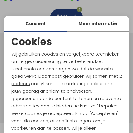
Schoenonderhoud
Bagagezakken en Tonnen
Wandelstokken en Gamaschen
Kampeermeubels
Pof, Pofzakken en Training
Wandelschoenen Heren
Skibroeken
Expeditie accessoires
Expeditie jassen
Fietsbroeken
Expeditie accessoires
1
filter
Rugzak accessoires
Cadeaus en Diensten
Wassen
Klimtouw en Bandsling
Sokken
Fietsbroeken
Expeditie broeken
Consent
Meer informatie
Ijsklimmen en Stijgijzers
Drinksysteem
Expeditie broeken
Cookies
Meld je aan voor Kathmandu
Noodzakelijke cookies
Sneeuwwandelen
Wandelstokken en Gamaschen
Hoogtepunten
Wij gebruiken cookies en vergelijkbare technieken
Personalisatie cookies
Zonnebrillen
om je gebruikservaring te verbeteren. Met
En spaar voor 5% korting op je nieuwe outdoorgear!
Als bonus ontvang je e-mails met leuke acties, events
functionele cookies zorgen we dat de website
Analytische cookies
en nieuwe collecties!
goed werkt. Daarnaast gebruiken wij samen met
2
Marketing cookies
partners
analytische en marketingcookies om
Aanmelden
jouw gedrag anoniem te analyseren,
gepersonaliseerde content te tonen en relevante
Hoe we met je data omgaan? Bekijk dit in onze
advertenties aan te bieden. Je kunt zelf bepalen
privacyverklaring.
welke cookies je accepteert. Klik op 'Accepteren'
voor alle cookies, of kies 'Instellingen' om je
voorkeuren aan te passen. Wil je alleen