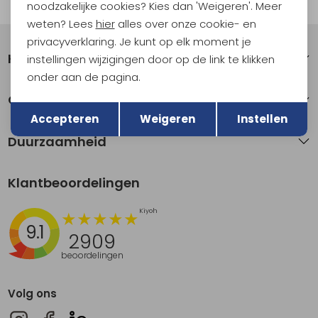
Automatisch sparen voor korting
noodzakelijke cookies? Kies dan 'Weigeren'. Meer
weten? Lees
hier
alles over onze cookie- en
privacyverklaring. Je kunt op elk moment je
Klantenservice
instellingen wijzigingen door op de link te klikken
onder aan de pagina.
Over Kathmandu
Terug
Opslaan
Accepteren
Weigeren
Instellen
Duurzaamheid
Klantbeoordelingen
9.1
2909
beoordelingen
Volg ons