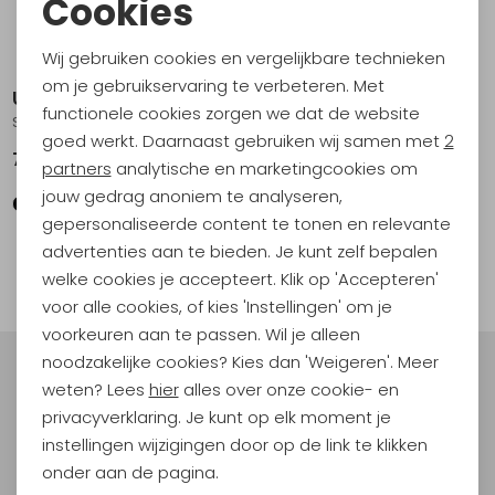
Cookies
Noodzakelijke cookies
Wij gebruiken cookies en vergelijkbare technieken
Personalisatie cookies
om je gebruikservaring te verbeteren. Met
Ubr
Ubr
functionele cookies zorgen we dat de website
Analytische cookies
Spectra Parka Women's Black
Nova Coat Women's Black
goed werkt. Daarnaast gebruiken wij samen met
2
749,00
749,00
Marketing cookies
partners
analytische en marketingcookies om
jouw gedrag anoniem te analyseren,
gepersonaliseerde content te tonen en relevante
1
advertenties aan te bieden. Je kunt zelf bepalen
filter
welke cookies je accepteert. Klik op 'Accepteren'
voor alle cookies, of kies 'Instellingen' om je
voorkeuren aan te passen. Wil je alleen
noodzakelijke cookies? Kies dan 'Weigeren'. Meer
Meld je aan voor Kathmandu
weten? Lees
hier
alles over onze cookie- en
Hoogtepunten
privacyverklaring. Je kunt op elk moment je
En spaar voor 5% korting op je nieuwe outdoorgear!
instellingen wijzigingen door op de link te klikken
Als bonus ontvang je e-mails met leuke acties, events
onder aan de pagina.
en nieuwe collecties!