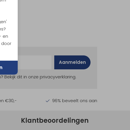
gen'
es?
- en
n door
Aanmelden
n
ekijk dit in onze privacyverklaring.
en €30,-
96% beveelt ons aan
Klantbeoordelingen