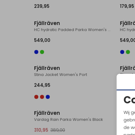
239,95
179,95
Fjällräven
Fjäll
HC hydratic Padded Parka Women's Dark Navy
549,00
549,0
Fjällräven
Fjäll
Stina Jacket Women's Port
Stina J
244,95
219,95
C
Sale
Wij g
Fjällräven
Fjäll
gebru
Vardag Rain Parka Women's Black
Stina 
de w
310,95
389,00
219,95
part