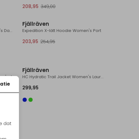
208,95
349,00
Sale
Fjällräven
HC Hydratic Trail Jacket Women's Dawn Blue
Expedition X-lätt Hoodie Women's Port
203,95
254,95
Fjällräven
Abisko Midsummer Jacket Women's Jade Green-Patina Green
HC Hydratic Trail Jacket Women's Laurel Green
atie
299,95
Sale
e dat
Kiruna Padded Parka Women's Terracotta Brown
iem