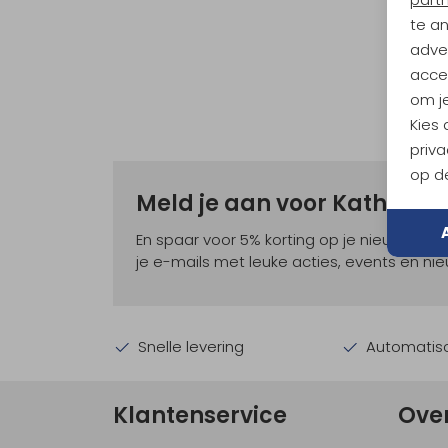
te a
adver
accep
om je
Kies
priva
op de
Meld je aan voor Kathma
En spaar voor 5% korting op je nieuwe ou
je e-mails met leuke acties, events en nie
Snelle levering
Automatisc
Klantenservice
Ove