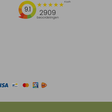
9.1
2909
beoordelingen