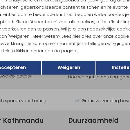
nalyseren, gepersonaliseerde content te tonen en relevante
tenties aan te bieden. Je kunt zelf bepalen welke cookies je
teert. Klik op 'Accepteren' voor alle cookies, of kies 'Instellin
 voorkeuren aan te passen. Wil je alleen noodzakelijke cooki
 dan 'Weigeren'. Meer weten? Lees
hier
alles over onze cookie
cyverklaring. Je kunt op elk moment je instellingen wijziginge
 link te klikken onder aan de pagina.
ndu Hoogtepunten
Terug
Opslaan
Accepteren
Weigeren
Instelle
tdoorgear! Als bonus ontvang
uwe collecties!
Hoe we met je data omgaan? B
h sparen voor korting
Gratis verzending bov
r Kathmandu
Duurzaamheid