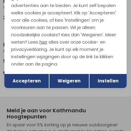
Fjällräven
Fjällräven
advertenties aan te bieden. Je kunt zelf bepalen
Stina Jacket Women's Fossil
HC hydratic Padded Parka Women's Laurel Green
welke cookies je accepteert. Klik op 'Accepteren'
239,95
549,00
voor alle cookies, of kies 'Instellingen' om je
voorkeuren aan te passen. Wil je alleen
Sale
noodzakelijke cookies? Kies dan 'Weigeren'. Meer
weten? Lees
hier
alles over onze cookie- en
Fjällräven
Fjällräven
privacyverklaring. Je kunt op elk moment je
HC hydratic Padded Parka Women's Dark Navy
Stina Padded Jacket Women's Port
instellingen wijzigingen door op de link te klikken
549,00
208,95
349,00
onder aan de pagina.
Terug
Opslaan
Accepteren
Weigeren
Instellen
Meld je aan voor Kathmandu
Hoogtepunten
En spaar voor 5% korting op je nieuwe outdoorgear!