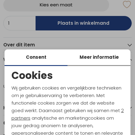
Kies een maat
Plaats in winkelmand
Over dit item
Consent
Meer informatie
Winkelvoorraad
Cookies
L
XL
Noodzakelijke cookies
Utrecht
1
1
Wij gebruiken cookies en vergelijkbare technieken
Personalisatie cookies
om je gebruikservaring te verbeteren. Met
functionele cookies zorgen we dat de website
Analytische cookies
Kenmerken
goed werkt. Daarnaast gebruiken wij samen met
2
Marketing cookies
partners
analytische en marketingcookies om
Gerelateerde producten
jouw gedrag anoniem te analyseren,
gepersonaliseerde content te tonen en relevante