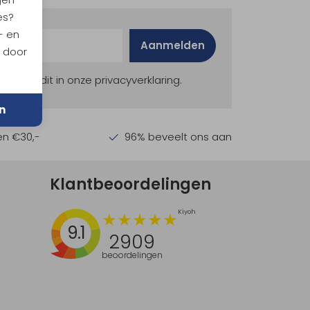
es?
- en
Aanmelden
n door
ekijk dit in onze privacyverklaring.
n
en €30,-
96% beveelt ons aan
Klantbeoordelingen
9.1
2909
beoordelingen