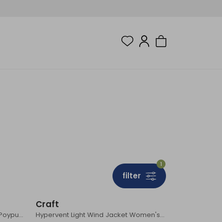
1
filter
Craft
Essence Wind Jacket Women's Poypurri
Hypervent Light Wind Jacket Women's Magenta