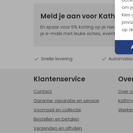
om je
Kies
Meld je aan voor Kathma
priva
En spaar voor 5% korting op je nieuwe ou
op de
je e-mails met leuke acties, events en nie
Snelle levering
Automatisc
Klantenservice
Ove
Contact
Over o
Garantie, reparatie en service
Kathm
Voorraad en collectie
Werken
Bestellen en betalen
Verzenden en afhalen