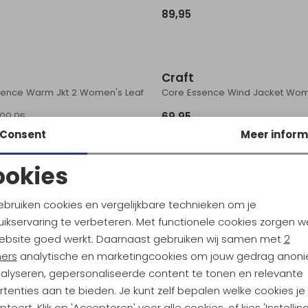
89,95
Sale
Craft
sence Warm Jkt 2 Women's Leaf
109,95
69,95
Consent
Meer inform
ookies
Noodzakelijke cookies
Personalisatie cookies
ebruiken cookies en vergelijkbare technieken om je
ikservaring te verbeteren. Met functionele cookies zorgen w
Analytische cookies
Marketing cookies
ebsite goed werkt. Daarnaast gebruiken wij samen met
2
ners
analytische en marketingcookies om jouw gedrag anon
nalyseren, gepersonaliseerde content te tonen en relevante
tenties aan te bieden. Je kunt zelf bepalen welke cookies je
teert. Klik op 'Accepteren' voor alle cookies, of kies 'Instellin