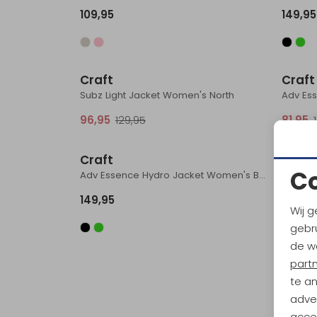
109,95
149,95
Sale
Craft
Craft
Subz Light Jacket Women's North
Adv Es
96,95
129,95
81,95
Craft
C
Adv Essence Hydro Jacket Women's Black
149,95
Wij g
gebru
de w
part
te a
adver
accep