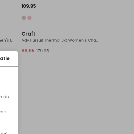
109,95
Sale
Craft
Core Essence Wind Jacket Women's LEAF
Adv Pursuit Thermal Jkt Women's Charm/Tofu
89,95
179,95
atie
e dat
iem
gen'