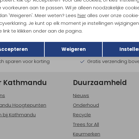
 voorkeuren aan te passen. Wil je alleen noodzakelijke cooki
 dan 'Weigeren'. Meer weten? Lees
hier
alles over onze cookie
ndu Hoogtepunten
cyverklaring. Je kunt op elk moment je instellingen wijziginge
tdoorgear! Als bonus ontvang
 link te klikken onder aan de pagina.
uwe collecties!
Hoe we met je data omgaan? B
Terug
Opslaan
Accepteren
Weigeren
Instelle
h sparen voor korting
Gratis verzending bov
r Kathmandu
Duurzaamheid
ns
Nieuws
andu Hoogtepunten
Onderhoud
 bij Kathmandu
Recycle
Trees for All
Keurmerken