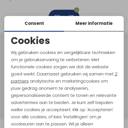
Schoenonderhoud
Bagagezakken en Tonnen
Wandelstokken en Gamaschen
Kampeermeubels
Pof, Pofzakken en Training
Wandelschoenen Heren
Skibroeken
Expeditie accessoires
Expeditie jassen
Fietsbroeken
Expeditie accessoires
1
filter
Rugzak accessoires
Cadeaus en Diensten
Wassen
Klimtouw en Bandsling
Sokken
Fietsbroeken
Expeditie broeken
Consent
Meer informatie
Ijsklimmen en Stijgijzers
Drinksysteem
Expeditie broeken
Cookies
Noodzakelijke cookies
Sneeuwwandelen
Wandelstokken en Gamaschen
Meld je aan voor Kathmandu
Hoogtepunten
Wij gebruiken cookies en vergelijkbare technieken
Personalisatie cookies
Zonnebrillen
om je gebruikservaring te verbeteren. Met
En spaar voor 5% korting op je nieuwe outdoorgear!
Als bonus ontvang je e-mails met leuke acties, events
functionele cookies zorgen we dat de website
Analytische cookies
en nieuwe collecties!
goed werkt. Daarnaast gebruiken wij samen met
2
Marketing cookies
partners
analytische en marketingcookies om
Aanmelden
jouw gedrag anoniem te analyseren,
gepersonaliseerde content te tonen en relevante
Hoe we met je data omgaan? Bekijk dit in onze
advertenties aan te bieden. Je kunt zelf bepalen
privacyverklaring.
welke cookies je accepteert. Klik op 'Accepteren'
voor alle cookies, of kies 'Instellingen' om je
voorkeuren aan te passen. Wil je alleen