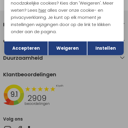
Automatisch sparen voor korting
noodzakelijke cookies? Kies dan 'Weigeren'. Meer
weten? Lees
hier
alles over onze cookie- en
privacyverklaring. Je kunt op elk moment je
Klantenservice
instellingen wijzigingen door op de link te klikken
onder aan de pagina.
Terug
Over Kathmandu
Opslaan
Accepteren
Weigeren
Instellen
Duurzaamheid
Klantbeoordelingen
9.1
2909
beoordelingen
Volg ons