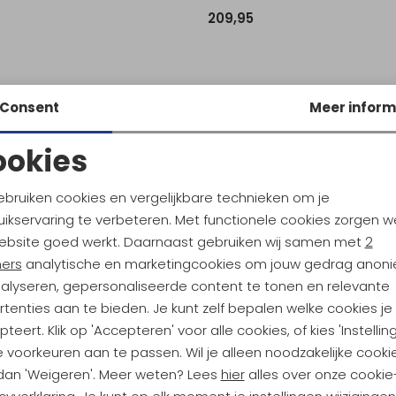
209,95
Consent
Meer inform
ookies
Noodzakelijke cookies
Personalisatie cookies
ebruiken cookies en vergelijkbare technieken om je
ikservaring te verbeteren. Met functionele cookies zorgen w
Analytische cookies
Marketing cookies
ebsite goed werkt. Daarnaast gebruiken wij samen met
2
ners
analytische en marketingcookies om jouw gedrag anon
nalyseren, gepersonaliseerde content te tonen en relevante
tenties aan te bieden. Je kunt zelf bepalen welke cookies je
ndu Hoogtepunten
teert. Klik op 'Accepteren' voor alle cookies, of kies 'Instellin
tdoorgear! Als bonus ontvang
 voorkeuren aan te passen. Wil je alleen noodzakelijke cooki
uwe collecties!
Hoe we met je data omgaan? B
 dan 'Weigeren'. Meer weten? Lees
hier
alles over onze cookie