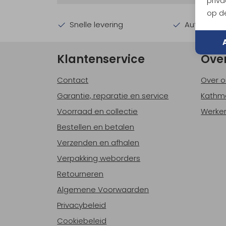
priva
op de
Snelle levering
Automatisc
Klantenservice
Ove
Contact
Over o
Garantie, reparatie en service
Kathm
Voorraad en collectie
Werken
Bestellen en betalen
Verzenden en afhalen
Verpakking weborders
Retourneren
Algemene Voorwaarden
Privacybeleid
Cookiebeleid