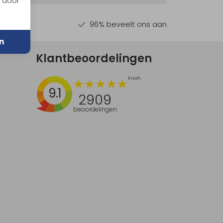
n door
en €30,-
96% beveelt ons aan
n
Klantbeoordelingen
9.1
2909
beoordelingen