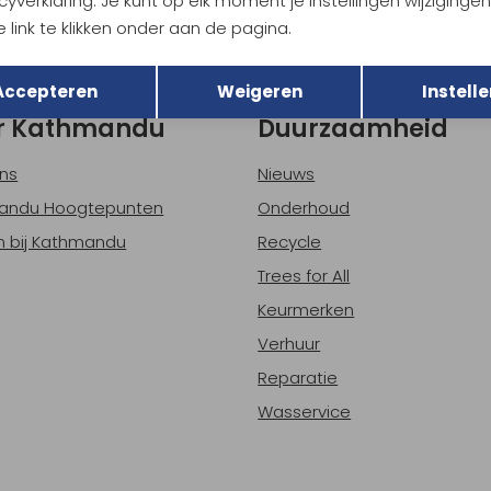
cyverklaring. Je kunt op elk moment je instellingen wijziginge
 link te klikken onder aan de pagina.
h sparen voor korting
Gratis verzending bov
Terug
Opslaan
Accepteren
Weigeren
Instelle
r Kathmandu
Duurzaamheid
ns
Nieuws
andu Hoogtepunten
Onderhoud
 bij Kathmandu
Recycle
Trees for All
Keurmerken
Verhuur
Reparatie
Wasservice