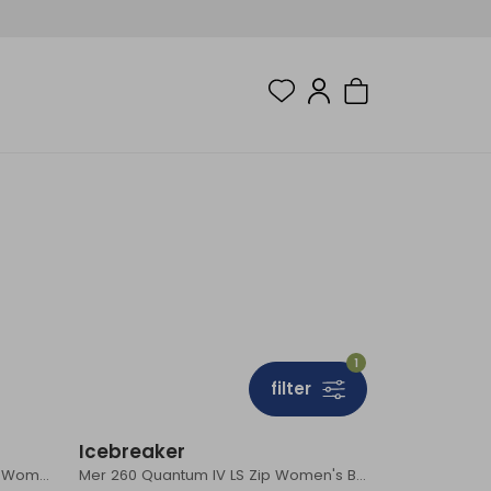
1
filter
Icebreaker
Mer 260 QuantuIV LS Zip Hoodie Women's Dawn
Mer 260 Quantum IV LS Zip Women's Black