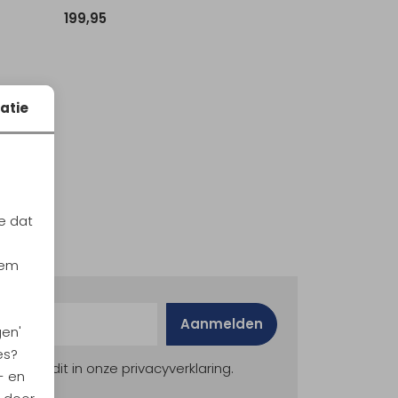
199,95
atie
e dat
iem
Aanmelden
gen'
es?
ekijk dit in onze privacyverklaring.
- en