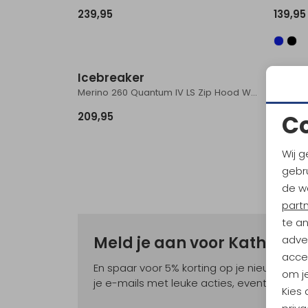
239,95
139,95
Icebreaker
Merino 260 Quantum IV LS Zip Hood Women's Lichen
C
209,95
Wij g
gebru
de w
part
te a
adver
Meld je aan voor Kathma
accep
En spaar voor 5% korting op je nieuwe ou
om je
je e-mails met leuke acties, events en nie
Kies