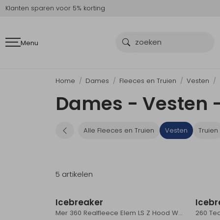
Klanten sparen voor 5% korting
Menu
Home
Dames
Fleeces en Truien
Vesten
Dames - Vesten -
Alle Fleeces en Truien
Vesten
Truien
5 artikelen
Icebreaker
Icebr
Mer 360 Realfleece Elem LS Z Hood Women's Topaz
260 Tec