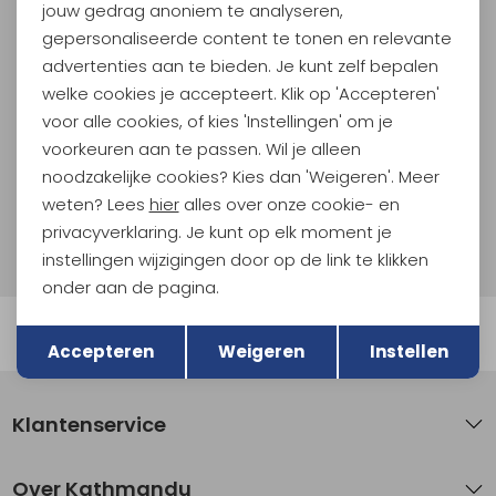
jouw gedrag anoniem te analyseren,
Meld je aan voor Kathmandu
Hoogtepunten
gepersonaliseerde content te tonen en relevante
advertenties aan te bieden. Je kunt zelf bepalen
En spaar voor 5% korting op je nieuwe outdoorgear!
Als bonus ontvang je e-mails met leuke acties, events
welke cookies je accepteert. Klik op 'Accepteren'
en nieuwe collecties!
voor alle cookies, of kies 'Instellingen' om je
voorkeuren aan te passen. Wil je alleen
Aanmelden
noodzakelijke cookies? Kies dan 'Weigeren'. Meer
weten? Lees
hier
alles over onze cookie- en
Hoe we met je data omgaan? Bekijk dit in onze
privacyverklaring. Je kunt op elk moment je
privacyverklaring.
instellingen wijzigingen door op de link te klikken
onder aan de pagina.
Terug
Opslaan
Automatisch sparen voor korting
Accepteren
Weigeren
Instellen
Klantenservice
Over Kathmandu