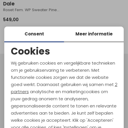
Dale
Schoenonderhoud
Bagagezakken en Tonnen
Wandelstokken en Gamaschen
Kampeermeubels
Pof, Pofzakken en Training
Wandelschoenen Heren
Skibroeken
Expeditie accessoires
Expeditie jassen
Fietsbroeken
Expeditie accessoires
Roset Fem. WP Sweater Pinegreenl Offwhite
549,00
Rugzak accessoires
Cadeaus en Diensten
Wassen
Klimtouw en Bandsling
Sokken
Fietsbroeken
Expeditie broeken
1
Ijsklimmen en Stijgijzers
Drinksysteem
Expeditie broeken
Consent
Meer informatie
filter
Sneeuwwandelen
Wandelstokken en Gamaschen
Cookies
Noodzakelijke cookies
Zonnebrillen
Wij gebruiken cookies en vergelijkbare technieken
Meld je aan voor Kathmandu
Personalisatie cookies
om je gebruikservaring te verbeteren. Met
Hoogtepunten
functionele cookies zorgen we dat de website
Analytische cookies
En spaar voor 5% korting op je nieuwe outdoorgear!
goed werkt. Daarnaast gebruiken wij samen met
2
Als bonus ontvang je e-mails met leuke acties, events
Marketing cookies
partners
analytische en marketingcookies om
en nieuwe collecties!
jouw gedrag anoniem te analyseren,
gepersonaliseerde content te tonen en relevante
Aanmelden
advertenties aan te bieden. Je kunt zelf bepalen
welke cookies je accepteert. Klik op 'Accepteren'
Hoe we met je data omgaan? Bekijk dit in onze
voor alle cookies, of kies 'Instellingen' om je