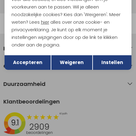
privacyverklaring.
voorkeuren aan te passen. Wil je alleen
noodzakelijke cookies? Kies dan 'Weigeren'. Meer
weten? Lees
hier
alles over onze cookie- en
Automatisch sparen voor korting
privacyverklaring. Je kunt op elk moment je
instellingen wijzigingen door op de link te klikken
onder aan de pagina.
Klantenservice
Terug
Opslaan
Accepteren
Weigeren
Instellen
Over Kathmandu
Duurzaamheid
Klantbeoordelingen
9.1
2909
beoordelingen