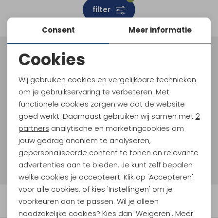
filter
Schoenonderhoud
Bagagezakken en Tonnen
Wandelstokken en Gamaschen
Kampeermeubels
Pof, Pofzakken en Training
Wandelschoenen Heren
Skibroeken
Expeditie accessoires
Expeditie jassen
Fietsbroeken
Expeditie accessoires
Consent
Meer informatie
Rugzak accessoires
Cadeaus en Diensten
Wassen
Klimtouw en Bandsling
Sokken
Fietsbroeken
Expeditie broeken
Cookies
Ijsklimmen en Stijgijzers
Drinksysteem
Expeditie broeken
Meld je aan voor Kathmandu
Noodzakelijke cookies
Hoogtepunten
Sneeuwwandelen
Wandelstokken en Gamaschen
Wij gebruiken cookies en vergelijkbare technieken
En spaar voor 5% korting op je nieuwe outdoorgear!
Personalisatie cookies
om je gebruikservaring te verbeteren. Met
Als bonus ontvang je e-mails met leuke acties, events
Zonnebrillen
functionele cookies zorgen we dat de website
en nieuwe collecties!
Analytische cookies
goed werkt. Daarnaast gebruiken wij samen met
2
Marketing cookies
partners
analytische en marketingcookies om
Aanmelden
jouw gedrag anoniem te analyseren,
gepersonaliseerde content te tonen en relevante
Hoe we met je data omgaan? Bekijk dit in onze
privacyverklaring.
advertenties aan te bieden. Je kunt zelf bepalen
welke cookies je accepteert. Klik op 'Accepteren'
voor alle cookies, of kies 'Instellingen' om je
Automatisch sparen voor korting
voorkeuren aan te passen. Wil je alleen
noodzakelijke cookies? Kies dan 'Weigeren'. Meer