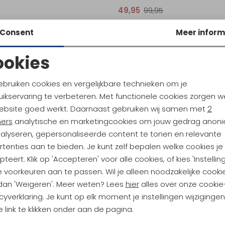
49,95
99,95
Consent
Meer inform
ookies
Noodzakelijke cookies
Personalisatie cookies
ebruiken cookies en vergelijkbare technieken om je
ikservaring te verbeteren. Met functionele cookies zorgen w
Analytische cookies
Marketing cookies
ebsite goed werkt. Daarnaast gebruiken wij samen met
2
ndu Hoogtepunten
ners
analytische en marketingcookies om jouw gedrag anon
nalyseren, gepersonaliseerde content te tonen en relevante
tdoorgear! Als bonus ontvang
tenties aan te bieden. Je kunt zelf bepalen welke cookies je
uwe collecties!
Hoe we met je data omgaan? B
teert. Klik op 'Accepteren' voor alle cookies, of kies 'Instellin
 voorkeuren aan te passen. Wil je alleen noodzakelijke cooki
 dan 'Weigeren'. Meer weten? Lees
hier
alles over onze cookie
h sparen voor korting
Gratis verzending bov
cyverklaring. Je kunt op elk moment je instellingen wijziginge
 link te klikken onder aan de pagina.
Terug