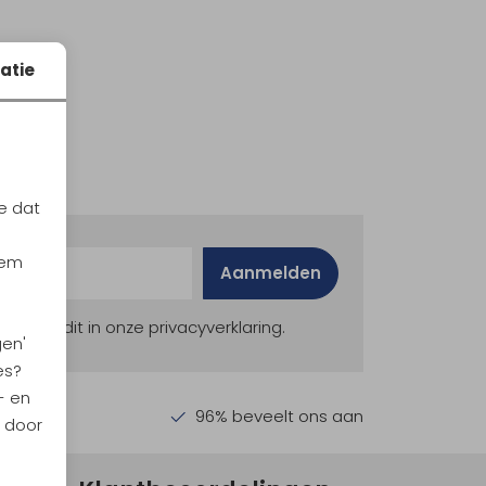
atie
e dat
iem
Aanmelden
ekijk dit in onze privacyverklaring.
gen'
es?
- en
en €30,-
96% beveelt ons aan
n door