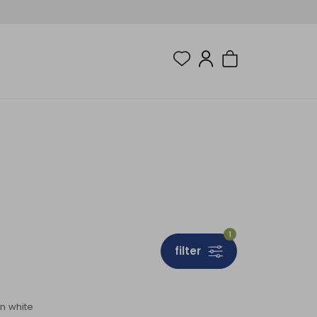
1
filter
Sale
n white