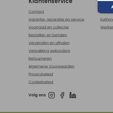
Klantenservice
Ove
Contact
Over o
Garantie, reparatie en service
Kathm
Voorraad en collectie
Werken
Bestellen en betalen
Verzenden en afhalen
Verpakking weborders
Retourneren
Algemene Voorwaarden
Privacybeleid
Cookiebeleid
Volg ons