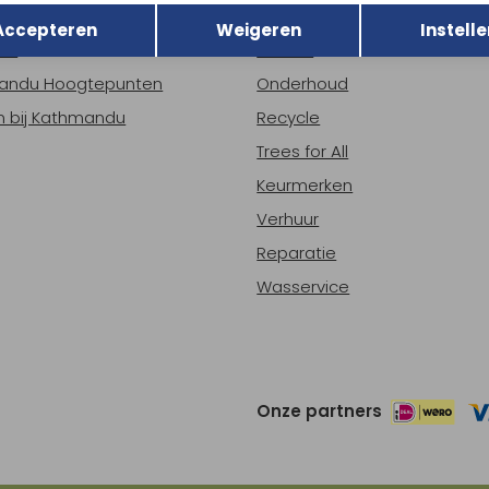
r Kathmandu
Duurzaamheid
Opslaan
Accepteren
Weigeren
Instelle
ns
Nieuws
andu Hoogtepunten
Onderhoud
 bij Kathmandu
Recycle
Trees for All
Keurmerken
Verhuur
Reparatie
Wasservice
Onze partners