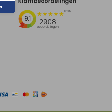
Klantbeoordelingen
n
9.1
2908
beoordelingen