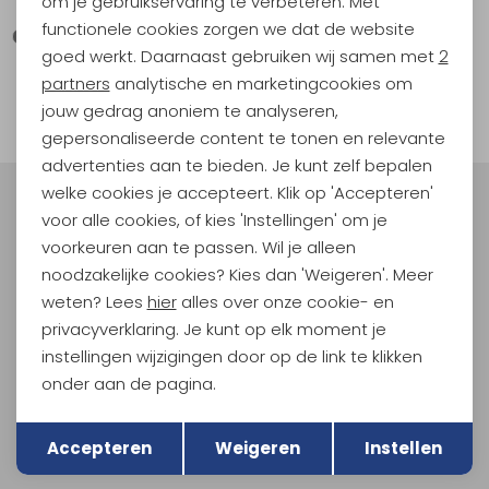
om je gebruikservaring te verbeteren. Met
functionele cookies zorgen we dat de website
Analytische cookies
goed werkt. Daarnaast gebruiken wij samen met
2
1
Marketing cookies
partners
analytische en marketingcookies om
filter
jouw gedrag anoniem te analyseren,
gepersonaliseerde content te tonen en relevante
advertenties aan te bieden. Je kunt zelf bepalen
welke cookies je accepteert. Klik op 'Accepteren'
Meld je aan voor Kathmandu
voor alle cookies, of kies 'Instellingen' om je
Hoogtepunten
voorkeuren aan te passen. Wil je alleen
En spaar voor 5% korting op je nieuwe outdoorgear!
noodzakelijke cookies? Kies dan 'Weigeren'. Meer
Als bonus ontvang je e-mails met leuke acties, events
weten? Lees
hier
alles over onze cookie- en
en nieuwe collecties!
privacyverklaring. Je kunt op elk moment je
instellingen wijzigingen door op de link te klikken
Aanmelden
onder aan de pagina.
Terug
Opslaan
Hoe we met je data omgaan? Bekijk dit in onze
Accepteren
Weigeren
Instellen
privacyverklaring.