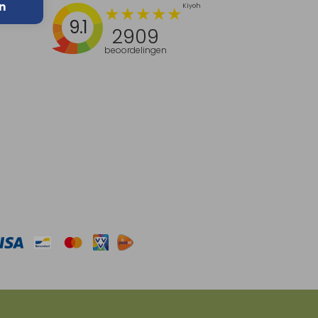
n
9.1
2909
beoordelingen