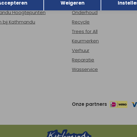
Accepteren
Weigeren
Instelle
ns
Nieuws
andu Hoogtepunten
Onderhoud
 bij Kathmandu
Recycle
Trees for All
Keurmerken
Verhuur
Reparatie
Wasservice
Onze partners