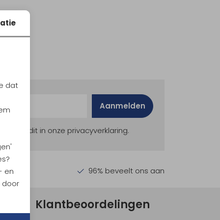
atie
e dat
Aanmelden
iem
ekijk dit in onze privacyverklaring.
gen'
es?
en €30,-
96% beveelt ons aan
- en
n door
Klantbeoordelingen