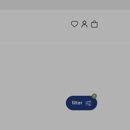
1
filter