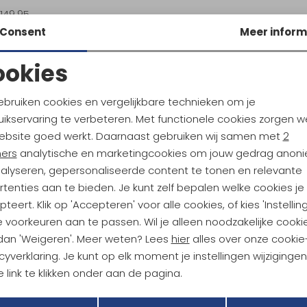
149,95
Consent
Meer inform
ookies
Noodzakelijke cookies
Personalisatie cookies
ebruiken cookies en vergelijkbare technieken om je
ikservaring te verbeteren. Met functionele cookies zorgen w
Analytische cookies
Marketing cookies
ebsite goed werkt. Daarnaast gebruiken wij samen met
2
ndu Hoogtepunten
ners
analytische en marketingcookies om jouw gedrag anon
tdoorgear! Als bonus ontvang
nalyseren, gepersonaliseerde content te tonen en relevante
uwe collecties!
Hoe we met je data omgaan? B
tenties aan te bieden. Je kunt zelf bepalen welke cookies je
teert. Klik op 'Accepteren' voor alle cookies, of kies 'Instellin
 voorkeuren aan te passen. Wil je alleen noodzakelijke cooki
h sparen voor korting
Gratis verzending bov
 dan 'Weigeren'. Meer weten? Lees
hier
alles over onze cookie
cyverklaring. Je kunt op elk moment je instellingen wijziginge
 link te klikken onder aan de pagina.
r Kathmandu
Duurzaamheid
Terug
Opslaan