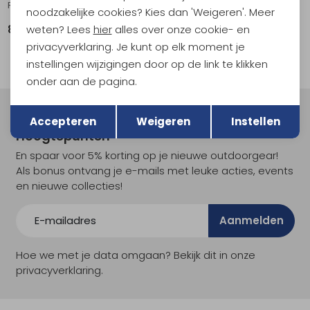
Rubber Hamer 310gr met haringtrekker Zwart
Scheerlijn Reflecterend Nylon 3,5m x 3mm Reflective
noodzakelijke cookies? Kies dan 'Weigeren'. Meer
weten? Lees
hier
alles over onze cookie- en
8,75
6,95
privacyverklaring. Je kunt op elk moment je
instellingen wijzigingen door op de link te klikken
onder aan de pagina.
Terug
Opslaan
Meld je aan voor Kathmandu
Accepteren
Weigeren
Instellen
Hoogtepunten
En spaar voor 5% korting op je nieuwe outdoorgear!
Als bonus ontvang je e-mails met leuke acties, events
en nieuwe collecties!
Aanmelden
Hoe we met je data omgaan? Bekijk dit in onze
privacyverklaring.