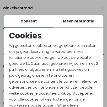
Winkelvoorraad
Consent
Meer informatie
ONE
Amsterdam
8
Cookies
Utrecht
1
Noodzakelijke cookies
Wij gebruiken cookies en vergelijkbare technieken
Personalisatie cookies
om je gebruikservaring te verbeteren. Met
Kenmerken
functionele cookies zorgen we dat de website
Analytische cookies
goed werkt. Daarnaast gebruiken wij samen met
2
Gerelateerde producten
Nieuw
Marketing cookies
partners
analytische en marketingcookies om
jouw gedrag anoniem te analyseren,
Bo-Camp
Bo-Camp
gepersonaliseerde content te tonen en relevante
Boogstok Vervangingsset Fibreglas 11mm
Reparatiedoek Transparant Transparant
advertenties aan te bieden. Je kunt zelf bepalen
24,95
8,95
welke cookies je accepteert. Klik op 'Accepteren'
voor alle cookies, of kies 'Instellingen' om je
Bo-Camp
Bo-Camp
voorkeuren aan te passen. Wil je alleen