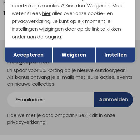
Kubo Woman
Python
noodzakelijke cookies? Kies dan 'Weigeren'. Meer
weten? Lees
hier
alles over onze cookie- en
139,95
111,95
139,95
privacyverklaring. Je kunt op elk moment je
instellingen wijzigingen door op de link te klikken
onder aan de pagina.
Terug
Opslaan
Meld je aan voor Kathmandu
Accepteren
Weigeren
Instellen
Hoogtepunten
En spaar voor 5% korting op je nieuwe outdoorgear!
Als bonus ontvang je e-mails met leuke acties, events
en nieuwe collecties!
Aanmelden
Hoe we met je data omgaan? Bekijk dit in onze
privacyverklaring.