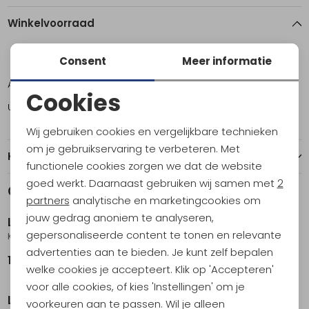
Winkelvoorraad
Consent
Meer informatie
41
42,5
43
44
44,5
45,5
Amsterdam
0
0
1
2
1
1
Cookies
Utrecht
1
1
2
1
1
0
Noodzakelijke cookies
Wij gebruiken cookies en vergelijkbare technieken
Personalisatie cookies
om je gebruikservaring te verbeteren. Met
Kenmerken
functionele cookies zorgen we dat de website
Analytische cookies
goed werkt. Daarnaast gebruiken wij samen met
2
Gerelateerde producten
Marketing cookies
partners
analytische en marketingcookies om
jouw gedrag anoniem te analyseren,
La Sportiva
La Sportiva
gepersonaliseerde content te tonen en relevante
Kubo
Mandala
advertenties aan te bieden. Je kunt zelf bepalen
139,95
169,95
welke cookies je accepteert. Klik op 'Accepteren'
Sale
voor alle cookies, of kies 'Instellingen' om je
La Sportiva
La Sportiva
voorkeuren aan te passen. Wil je alleen