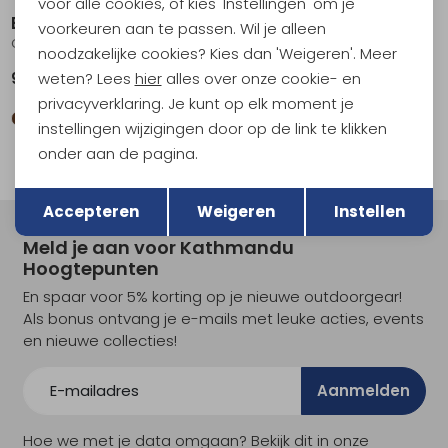
voor alle cookies, of kies 'Instellingen' om je
Blue Ice
Blue Ice
voorkeuren aan te passen. Wil je alleen
Cuesta Harness Pirate Black
Cuesta Harness Women's Decadent Chocolate
noodzakelijke cookies? Kies dan 'Weigeren'. Meer
weten? Lees
hier
alles over onze cookie- en
94,95
84,95
94,95
privacyverklaring. Je kunt op elk moment je
instellingen wijzigingen door op de link te klikken
onder aan de pagina.
Terug
Opslaan
Accepteren
Weigeren
Instellen
Meld je aan voor Kathmandu
Hoogtepunten
En spaar voor 5% korting op je nieuwe outdoorgear!
Als bonus ontvang je e-mails met leuke acties, events
en nieuwe collecties!
Aanmelden
Hoe we met je data omgaan? Bekijk dit in onze