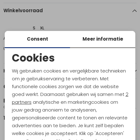
Winkelvoorraad
S
XL
Amsterdam
1
1
Consent
Meer informatie
Utrecht
0
1
Cookies
Noodzakelijke cookies
Wij gebruiken cookies en vergelijkbare technieken
Kenmerken
Personalisatie cookies
om je gebruikservaring te verbeteren. Met
Gerelateerde producten
functionele cookies zorgen we dat de website
Sale
Analytische cookies
goed werkt. Daarnaast gebruiken wij samen met
2
Blue Ice
Blue Ice
Marketing cookies
partners
analytische en marketingcookies om
Choucas Pro Harness Folkstone
Cuesta Harness Woman's Peppercorn
jouw gedrag anoniem te analyseren,
gepersonaliseerde content te tonen en relevante
109,95
84,95
94,95
advertenties aan te bieden. Je kunt zelf bepalen
welke cookies je accepteert. Klik op 'Accepteren'
Sale