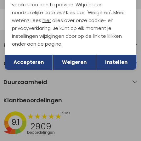
voorkeuren aan te passen. Wil je alleen
noodzakelijke cookies? Kies dan 'Weigeren'. Meer
Automatisch sparen voor korting
weten? Lees
hier
alles over onze cookie- en
privacyverklaring. Je kunt op elk moment je
instellingen wijzigingen door op de link te klikken
onder aan de pagina.
Klantenservice
Terug
Opslaan
Accepteren
Weigeren
Instellen
Over Kathmandu
Duurzaamheid
Klantbeoordelingen
9.1
2909
beoordelingen