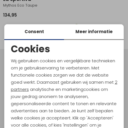
Mythos Eco Taupe
Schoenonderhoud
Bagagezakken en Tonnen
Wandelstokken en Gamaschen
Kampeermeubels
Pof, Pofzakken en Training
Wandelschoenen Heren
Skibroeken
Expeditie accessoires
Expeditie jassen
Fietsbroeken
Expeditie accessoires
134,95
Rugzak accessoires
Cadeaus en Diensten
Wassen
Klimtouw en Bandsling
Sokken
Fietsbroeken
Expeditie broeken
1
Consent
Meer informatie
Ijsklimmen en Stijgijzers
Drinksysteem
Expeditie broeken
filter
Cookies
Sneeuwwandelen
Wandelstokken en Gamaschen
Noodzakelijke cookies
Zonnebrillen
Wij gebruiken cookies en vergelijkbare technieken
Meld je aan voor Kathmandu
Personalisatie cookies
om je gebruikservaring te verbeteren. Met
Hoogtepunten
functionele cookies zorgen we dat de website
En spaar voor 5% korting op je nieuwe outdoorgear!
Analytische cookies
goed werkt. Daarnaast gebruiken wij samen met
2
Als bonus ontvang je e-mails met leuke acties, events
Marketing cookies
partners
analytische en marketingcookies om
en nieuwe collecties!
jouw gedrag anoniem te analyseren,
gepersonaliseerde content te tonen en relevante
Aanmelden
advertenties aan te bieden. Je kunt zelf bepalen
welke cookies je accepteert. Klik op 'Accepteren'
Hoe we met je data omgaan? Bekijk dit in onze
privacyverklaring.
voor alle cookies, of kies 'Instellingen' om je