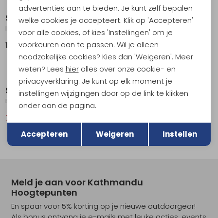
advertenties aan te bieden. Je kunt zelf bepalen
Scarpa
Scarpa
welke cookies je accepteert. Klik op 'Accepteren'
Instinct VSR Low Volume Black/Violet/Milk
Reflex V Black
voor alle cookies, of kies 'Instellingen' om je
voorkeuren aan te passen. Wil je alleen
179,95
83,95
119,95
noodzakelijke cookies? Kies dan 'Weigeren'. Meer
weten? Lees
hier
alles over onze cookie- en
Sale
Sale
privacyverklaring. Je kunt op elk moment je
Scarpa
Scarpa
instellingen wijzigingen door op de link te klikken
Reflex VS covey/black
Origin VS Petrol / Lime
onder aan de pagina.
75,95
94,95
103,95
129,95
Terug
Opslaan
Accepteren
Weigeren
Instellen
Meld je aan voor Kathmandu
Hoogtepunten
En spaar voor 5% korting op je nieuwe outdoorgear!
Als bonus ontvang je e-mails met leuke acties, events