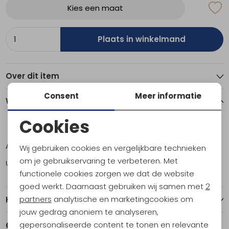
Kies een maat
Plaats in winkelmand
Over dit item
Consent
Meer informatie
Winkelvoorraad
Cookies
36
36,5
37
37,5
38
38,5
39
39,5
40,5
4
Noodzakelijke cookies
Amsterdam
0
0
1
1
0
0
0
0
0
Wij gebruiken cookies en vergelijkbare technieken
Personalisatie cookies
om je gebruikservaring te verbeteren. Met
Utrecht
1
2
2
2
3
3
1
2
1
1
functionele cookies zorgen we dat de website
Analytische cookies
goed werkt. Daarnaast gebruiken wij samen met
2
Marketing cookies
partners
analytische en marketingcookies om
Kenmerken
jouw gedrag anoniem te analyseren,
Gerelateerde producten
gepersonaliseerde content te tonen en relevante
Sale