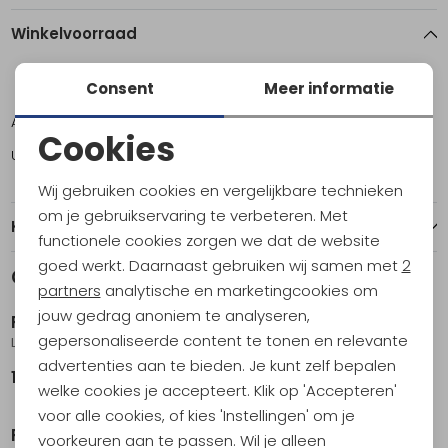
Winkelvoorraad
Consent
Meer informatie
ONE
Amsterdam
1
Cookies
Utrecht
1
Noodzakelijke cookies
Wij gebruiken cookies en vergelijkbare technieken
Personalisatie cookies
om je gebruikservaring te verbeteren. Met
Kenmerken
functionele cookies zorgen we dat de website
Analytische cookies
goed werkt. Daarnaast gebruiken wij samen met
2
Gerelateerde producten
Nieuw
Marketing cookies
partners
analytische en marketingcookies om
jouw gedrag anoniem te analyseren,
Petzl
Petzl
gepersonaliseerde content te tonen en relevante
Laser Protection
Sarken Leverlock
advertenties aan te bieden. Je kunt zelf bepalen
14,95
199,95
welke cookies je accepteert. Klik op 'Accepteren'
voor alle cookies, of kies 'Instellingen' om je
Petzl
Petzl
voorkeuren aan te passen. Wil je alleen