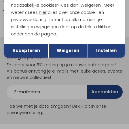
Vasak Leverlock
Vasak Flexlock
noodzakelijke cookies? Kies dan 'Weigeren'. Meer
weten? Lees
hier
alles over onze cookie- en
179,95
169,95
privacyverklaring. Je kunt op elk moment je
instellingen wijzigingen door op de link te klikken
onder aan de pagina.
Terug
Opslaan
Meld je aan voor Kathmandu
Accepteren
Weigeren
Instellen
Hoogtepunten
En spaar voor 5% korting op je nieuwe outdoorgear!
Als bonus ontvang je e-mails met leuke acties, events
en nieuwe collecties!
Aanmelden
Hoe we met je data omgaan? Bekijk dit in onze
privacyverklaring.