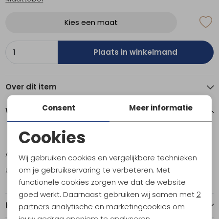
Kies een maat
Plaats in winkelmand
Over dit item
Consent
Meer informatie
Winkelvoorraad
Cookies
S
M
L
XL
XXL
Noodzakelijke cookies
Amsterdam
0
1
1
0
0
Wij gebruiken cookies en vergelijkbare technieken
Personalisatie cookies
om je gebruikservaring te verbeteren. Met
Utrecht
1
0
0
1
1
functionele cookies zorgen we dat de website
Analytische cookies
goed werkt. Daarnaast gebruiken wij samen met
2
Kenmerken
Marketing cookies
partners
analytische en marketingcookies om
jouw gedrag anoniem te analyseren,