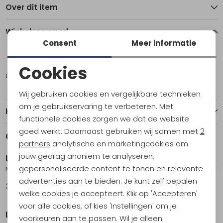
Over dit item
Winkelvoorraad
Consent
Meer informatie
XL
Cookies
Utrecht
1
Noodzakelijke cookies
Wij gebruiken cookies en vergelijkbare technieken
Personalisatie cookies
om je gebruikservaring te verbeteren. Met
Kenmerken
functionele cookies zorgen we dat de website
Analytische cookies
goed werkt. Daarnaast gebruiken wij samen met
2
Gerelateerde producten
Sale
Sale
Marketing cookies
partners
analytische en marketingcookies om
jouw gedrag anoniem te analyseren,
La Sportiva
La Sportiva
gepersonaliseerde content te tonen en relevante
Moon Climb T-Shirt Redwood/Mountain Red
Traverse T-Shirt Night Sky/Chalk
advertenties aan te bieden. Je kunt zelf bepalen
32,95
44,95
40,95
54,95
welke cookies je accepteert. Klik op 'Accepteren'
Sale
Sale
voor alle cookies, of kies 'Instellingen' om je
La Sportiva
La Sportiva
voorkeuren aan te passen. Wil je alleen