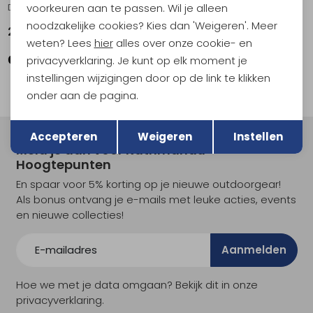
voorkeuren aan te passen. Wil je alleen
Daydream 35 Sage Green/Kombu Green
Daydream 35 Picante Red
noodzakelijke cookies? Kies dan 'Weigeren'. Meer
219,95
219,95
weten? Lees
hier
alles over onze cookie- en
privacyverklaring. Je kunt op elk moment je
instellingen wijzigingen door op de link te klikken
onder aan de pagina.
Terug
Opslaan
Accepteren
Weigeren
Instellen
Meld je aan voor Kathmandu
Hoogtepunten
En spaar voor 5% korting op je nieuwe outdoorgear!
Als bonus ontvang je e-mails met leuke acties, events
en nieuwe collecties!
Aanmelden
Hoe we met je data omgaan? Bekijk dit in onze
privacyverklaring.