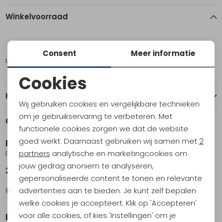
Winkelvoorraad
Short
Consent
Meer informatie
Utrecht
1
Cookies
Noodzakelijke cookies
Kenmerken
Wij gebruiken cookies en vergelijkbare technieken
Personalisatie cookies
om je gebruikservaring te verbeteren. Met
Gerelateerde producten
Sale
functionele cookies zorgen we dat de website
Analytische cookies
goed werkt. Daarnaast gebruiken wij samen met
2
Bach
Bach
Marketing cookies
partners
analytische en marketingcookies om
Daydream 40 Sage Green/Kombu Green
Shield 26 Sand Beige
jouw gedrag anoniem te analyseren,
249,95
151,95
189,95
gepersonaliseerde content te tonen en relevante
advertenties aan te bieden. Je kunt zelf bepalen
welke cookies je accepteert. Klik op 'Accepteren'
voor alle cookies, of kies 'Instellingen' om je
Bach
Bach